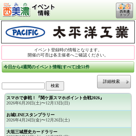
西美濃
トップ
イベント登録時の情報となります。
開催の可否は各主催者へご確認ください。
今日から4週間のイベント情報[すべて]全51件
詳細検索
スマホで参戦！『関ケ原スマホポイント合戦2026』
2026年6月20日(土)〜12月13日(日)
お城LINEスタンプラリー
2026年4月24日(金)〜12月26日(土)
大垣三城歴史カードラリー