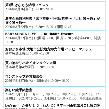
第1回 はなもも納涼フェスタ
2026年8月16日(日) 12:00〜20:00
夏季企画特別対談「宮下英樹×小和田哲男〜『大乱 関ヶ原』が
描く関ヶ原〜」
2026年8月22日(土) 13:30〜15:00（開場12:45）
BABY SHARK LIVE！ -The Hidden Treasure-
2026年8月22日(土) (1)開場12:00、開演12:30 (2)開場14:00、開演
14:30
おおがき市場 大垣市公設地方卸売市場 ハッピーマルシェ
基本毎週土曜日 10:00〜12:00
買い物deリハ＠イオンタウン大垣
基本毎月第4火曜日 13:30〜15:30
ワンストップ経営相談会
2026年8月27日(木)・28日(金) 10:00〜16:00
楽しい絵手紙教室
2026年7月31日、8月28日、9月25日、10月23日、11月27日、12
月18日、2027年1月29日、3月26日 10:00〜11:50 ※8回連続講座
Let’s go ! かみいしづ わんぱくサマーwith地域おこし協力隊