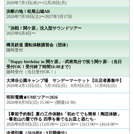
2026年7月1日(水)〜12月28日(月)
決断の地！松尾山城AR
2026年7月18日(土)〜2027年3月17日
「決戦！関ケ原」没入型サウンドツアー
2025年6月4日〜
樽見鉄道 運転体験講習会（団体）
随時受付
「Happy birthday in 関ケ原」−武将気分で祝う関ケ原−（当日
受付OK！受付終了時間16:00まで）
随時受付（当日受付OK！）
大津谷公園キャンプ場 サンデーマーケット【出店者募集中】
2026年4月12日(日)、5月10日(日)、8月9日(日)、11月8日(日)
明和電機★UMEツアー2026
2026年8月9日(日) 15:00〜 (開場14:30)
【事前予約制】夏の工作体験6「初めてでも簡単！陶芸体験」
−養老山の麓で作る 四季を奏でるお皿と器たち−
2026年8月9日(日) (1)10:00〜 (2)11:00〜 (3)13:00〜 (4)14:00〜
冷酒列車（2026年8・9月開催分）