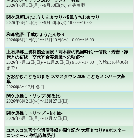
おおがきマラソン2026 ランナー募集
2026年6月1日(月)〜9月30日(水) ※先着順
関ケ原願掛けふうりんまつり×招風うちわまつり
2026年6月1日(月)〜9月30日(水) 10:00〜16:00
和傘物語×千成ひょうたん祭り
2026年6月1日(月)〜12月10日(木) 10:00〜16:00
上石津郷土資料館企画展「高木家の戦国時代 〜信長・秀吉・家
康との宿縁 交代寄合美濃衆への軌跡〜」
2026年7月12日(日)〜12月20日(日) 9:30〜17:00（入館は16時30分
まで）
おおがきこどものまち スマスタウン2026 こどもメンバー大募
集
2026年8〜12月 各日
関ケ原推しトリップ-知る旅-
2026年6月2日(火)〜12月27日(日)
関ケ原推しトリップ -推す旅-
2026年6月1日(月)〜12月27日(日)
ユネスコ無形文化遺産登録10周年記念 大垣まつりPRポスター
コンクール 作品応募受付