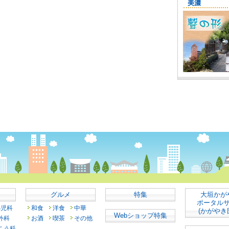
グルメ
特集
大垣かが
ポータル
小児科
和食
洋食
中華
(かがやき
Webショップ特集
外科
お酒
喫茶
その他
こう科