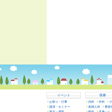
イベント
医療
お祭り・行事
内科
外科
講演・セミナー
産婦人科
整形
展示・展覧
眼科
耳鼻いん