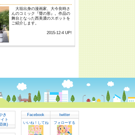
やき
Facebook
twitter
サイト
いいね！してね
フォローする
団体)