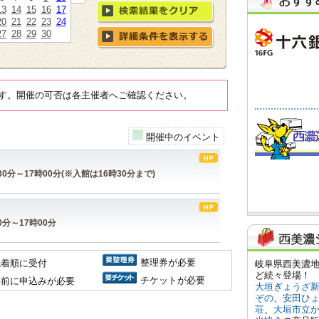
13
14
15
16
17
20
21
22
23
24
27
28
29
30
す。開催の可否は各主催者へご確認ください。
開催中のイベント
時30分～17時00分(※入館は16時30分まで)
00分～17時00分
整理券が必要
先着順に受付
チケットが必要
事前に申込みが必要