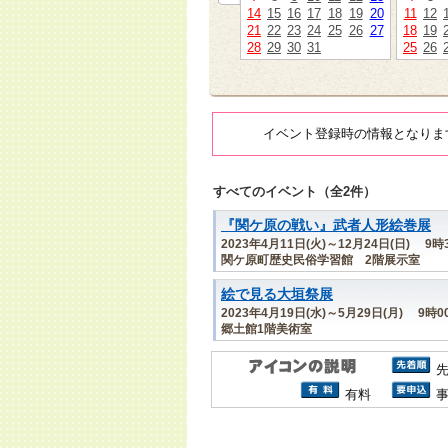
14
15
16
17
18
19
20
11
12
21
22
23
24
25
26
27
18
19
28
29
30
31
25
26
イベント登録時の情報となりま
すべてのイベント（全2件）
『関ケ原の戦い』武者人形絵巻展
2023年4月11日(火)～12月24日(日) 9
関ケ原町歴史民俗学習館 2階展示室
絵で見る大垣祭展
2023年4月19日(水)～5月29日(月) 9時
郷土館1階美術室
有料