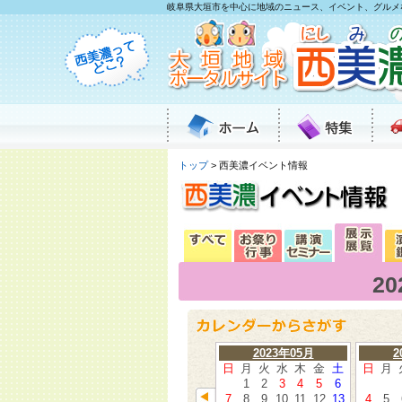
岐阜県大垣市を中心に地域のニュース、イベント、グルメ
トップ
> 西美濃イベント情報
2
2023年05月
2
日
月
火
水
木
金
土
日
月
1
2
3
4
5
6
7
8
9
10
11
12
13
4
5