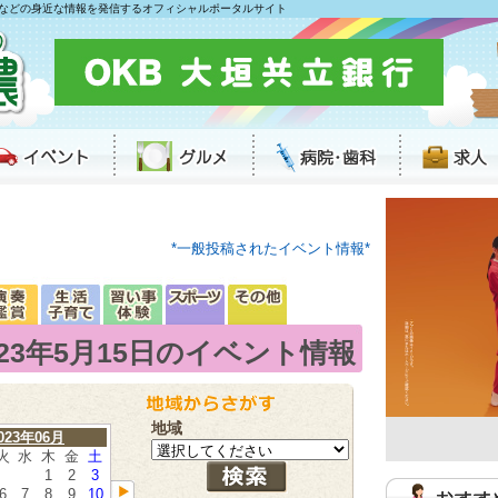
などの身近な情報を発信するオフィシャルポータルサイト
*一般投稿されたイベント情報*
023年5月15日のイベント情報
地域
023年06月
火
水
木
金
土
1
2
3
6
7
8
9
10