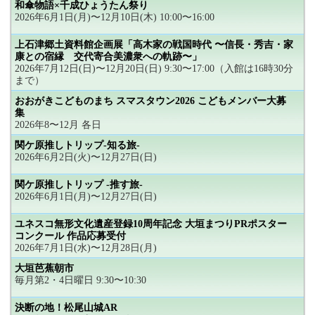
和傘物語×千成ひょうたん祭り
2026年6月1日(月)〜12月10日(木) 10:00〜16:00
上石津郷土資料館企画展「高木家の戦国時代 〜信長・秀吉・家
康との宿縁 交代寄合美濃衆への軌跡〜」
2026年7月12日(日)〜12月20日(日) 9:30〜17:00（入館は16時30分
まで）
おおがきこどものまち スマスタウン2026 こどもメンバー大募
集
2026年8〜12月 各日
関ケ原推しトリップ-知る旅-
2026年6月2日(火)〜12月27日(日)
関ケ原推しトリップ -推す旅-
2026年6月1日(月)〜12月27日(日)
ユネスコ無形文化遺産登録10周年記念 大垣まつりPRポスター
コンクール 作品応募受付
2026年7月1日(水)〜12月28日(月)
大垣芭蕉朝市
毎月第2・4日曜日 9:30〜10:30
決断の地！松尾山城AR