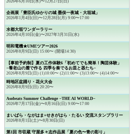
2026年6月10日(水)〜12月27日(日)
企画展「豊臣氏ゆかりの城 墨俣一夜城・大垣城」
2026年1月4日(日)〜12月28日(月) 9:00〜17:00
水都大垣ワンダーラリー
2026年4月10日(金)〜2027年3月31日(水)
明和電機★UMEツアー2026
2026年8月9日(日) 15:00〜 (開場14:30)
【事前予約制】夏の工作体験6「初めてでも簡単！陶芸体験」
−養老山の麓で作る 四季を奏でるお皿と器たち−
2026年8月9日(日) (1)10:00〜 (2)11:00〜 (3)13:00〜 (4)14:00〜
時地区盆踊り・花火大会
2026年8月9日(日) 20:20〜
Asobeats Summer Challenge −THE AI WORLD−
2026年7月17日(金)〜8月16日(日) 9:00〜17:00
まいばら・ながはま×せきがはら・たるい 交流スタンプラリー
2026年8月1日(土)〜8月30日(日)
第1回 市収蔵 守屋多々志作品展「夏の色〜青の彩り」