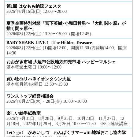
第1回 はなもも納涼フェスタ
2026年8月16日(日) 12:00〜20:00
夏季企画特別対談「宮下英樹×小和田哲男〜『大乱 関ヶ原』が
描く関ヶ原〜」
2026年8月22日(土) 13:30〜15:00（開場12:45）
BABY SHARK LIVE！ -The Hidden Treasure-
2026年8月22日(土) (1)開場12:00、開演12:30 (2)開場14:00、開演
14:30
おおがき市場 大垣市公設地方卸売市場 ハッピーマルシェ
基本毎週土曜日 10:00〜12:00
買い物deリハ＠イオンタウン大垣
基本毎月第4火曜日 13:30〜15:30
ワンストップ経営相談会
2026年8月27日(木)・28日(金) 10:00〜16:00
楽しい絵手紙教室
2026年7月31日、8月28日、9月25日、10月23日、11月27日、12
月18日、2027年1月29日、3月26日 10:00〜11:50 ※8回連続講座
Let’s go ! かみいしづ わんぱくサマーwith地域おこし協力隊