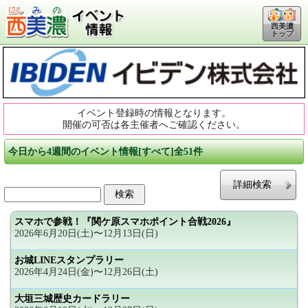
西美濃
トップ
イベント登録時の情報となります。
開催の可否は各主催者へご確認ください。
今日から4週間のイベント情報[すべて]全51件
詳細検索
スマホで参戦！『関ケ原スマホポイント合戦2026』
2026年6月20日(土)〜12月13日(日)
お城LINEスタンプラリー
2026年4月24日(金)〜12月26日(土)
大垣三城歴史カードラリー