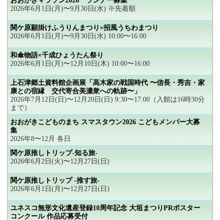
おおがきマラソン2026 ランナー募集
2026年6月1日(月)〜9月30日(水) ※先着順
関ケ原願掛けふうりんまつり×招風うちわまつり
2026年6月1日(月)〜9月30日(水) 10:00〜16:00
和傘物語×千成ひょうたん祭り
2026年6月1日(月)〜12月10日(木) 10:00〜16:00
上石津郷土資料館企画展「高木家の戦国時代 〜信長・秀吉・家
康との宿縁 交代寄合美濃衆への軌跡〜」
2026年7月12日(日)〜12月20日(日) 9:30〜17:00（入館は16時30分
まで）
おおがきこどものまち スマスタウン2026 こどもメンバー大募
集
2026年8〜12月 各日
関ケ原推しトリップ-知る旅-
2026年6月2日(火)〜12月27日(日)
関ケ原推しトリップ -推す旅-
2026年6月1日(月)〜12月27日(日)
ユネスコ無形文化遺産登録10周年記念 大垣まつりPRポスター
コンクール 作品応募受付