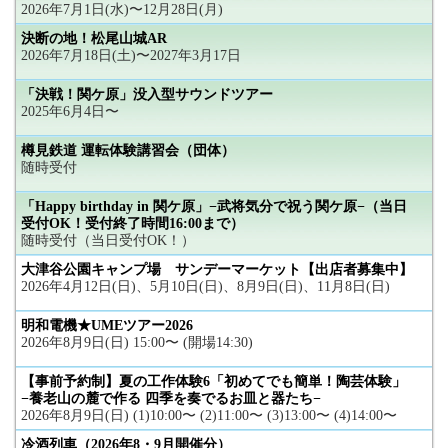
2026年7月1日(水)〜12月28日(月)
決断の地！松尾山城AR
2026年7月18日(土)〜2027年3月17日
「決戦！関ケ原」没入型サウンドツアー
2025年6月4日〜
樽見鉄道 運転体験講習会（団体）
随時受付
「Happy birthday in 関ケ原」−武将気分で祝う関ケ原−（当日
受付OK！受付終了時間16:00まで）
随時受付（当日受付OK！）
大津谷公園キャンプ場 サンデーマーケット【出店者募集中】
2026年4月12日(日)、5月10日(日)、8月9日(日)、11月8日(日)
明和電機★UMEツアー2026
2026年8月9日(日) 15:00〜 (開場14:30)
【事前予約制】夏の工作体験6「初めてでも簡単！陶芸体験」
−養老山の麓で作る 四季を奏でるお皿と器たち−
2026年8月9日(日) (1)10:00〜 (2)11:00〜 (3)13:00〜 (4)14:00〜
冷酒列車（2026年8・9月開催分）