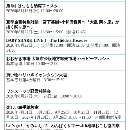
第1回 はなもも納涼フェスタ
2026年8月16日(日) 12:00〜20:00
夏季企画特別対談「宮下英樹×小和田哲男〜『大乱 関ヶ原』が
描く関ヶ原〜」
2026年8月22日(土) 13:30〜15:00（開場12:45）
BABY SHARK LIVE！ -The Hidden Treasure-
2026年8月22日(土) (1)開場12:00、開演12:30 (2)開場14:00、開演
14:30
おおがき市場 大垣市公設地方卸売市場 ハッピーマルシェ
基本毎週土曜日 10:00〜12:00
買い物deリハ＠イオンタウン大垣
基本毎月第4火曜日 13:30〜15:30
ワンストップ経営相談会
2026年8月27日(木)・28日(金) 10:00〜16:00
楽しい絵手紙教室
2026年7月31日、8月28日、9月25日、10月23日、11月27日、12
月18日、2027年1月29日、3月26日 10:00〜11:50 ※8回連続講座
Let’s go ! かみいしづ わんぱくサマーwith地域おこし協力隊