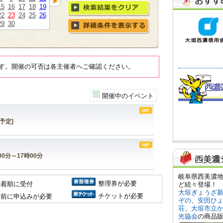
15
16
17
18
19
22
23
24
25
26
29
30
す。開催の可否は各主催者へご確認ください。
開催中のイベント
[予定]
9時00分～17時00分
整理券が必要
先着順に受付
チケットが必要
事前に申込みが必要