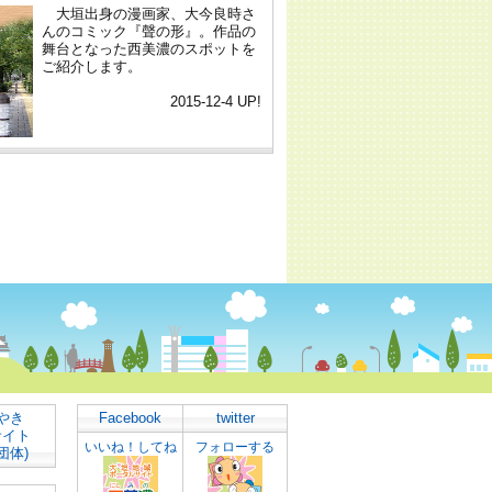
やき
Facebook
twitter
サイト
いいね！してね
フォローする
団体)