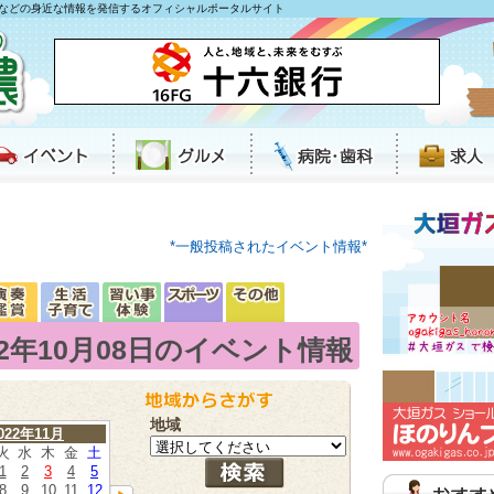
などの身近な情報を発信するオフィシャルポータルサイト
*一般投稿されたイベント情報*
22年10月08日のイベント情報
地域
022年11月
火
水
木
金
土
1
2
3
4
5
8
9
10
11
12