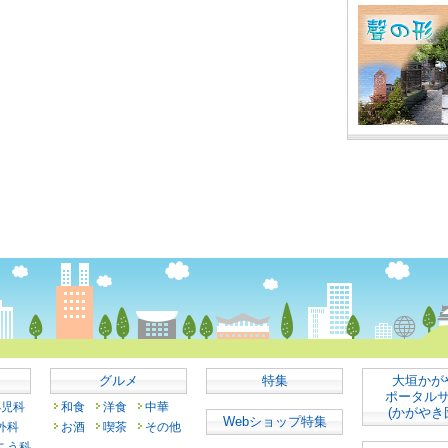
グルメ
特集
大垣かが
ポータル
小児科
和食
洋食
中華
(かがやき
Webショップ特集
外科
お酒
喫茶
その他
こう科