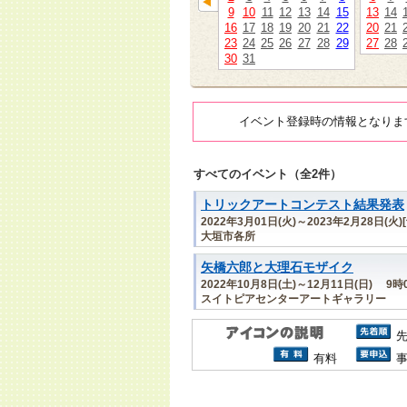
9
10
11
12
13
14
15
13
14
16
17
18
19
20
21
22
20
21
23
24
25
26
27
28
29
27
28
30
31
イベント登録時の情報となりま
すべてのイベント（全2件）
トリックアートコンテスト結果発表
2022年3月01日(火)～2023年2月28日(火)
大垣市各所
矢橋六郎と大理石モザイク
2022年10月8日(土)～12月11日(日) 
スイトピアセンターアートギャラリー
有料