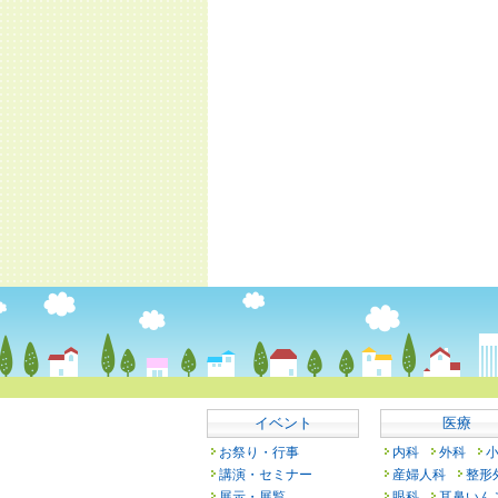
イベント
医療
お祭り・行事
内科
外科
講演・セミナー
産婦人科
整形
展示・展覧
眼科
耳鼻いん