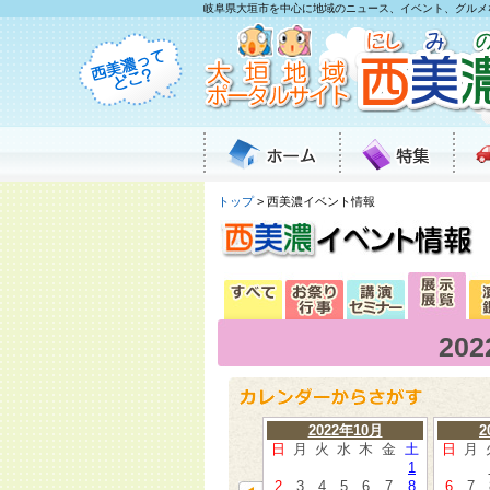
岐阜県大垣市を中心に地域のニュース、イベント、グルメ
トップ
> 西美濃イベント情報
20
2022年10月
2
日
月
火
水
木
金
土
日
月
1
2
3
4
5
6
7
8
6
7