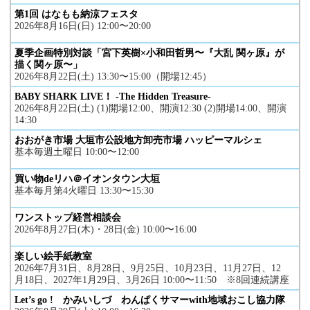
第1回 はなもも納涼フェスタ
2026年8月16日(日) 12:00〜20:00
夏季企画特別対談「宮下英樹×小和田哲男〜『大乱 関ヶ原』が
描く関ヶ原〜」
2026年8月22日(土) 13:30〜15:00（開場12:45）
BABY SHARK LIVE！ -The Hidden Treasure-
2026年8月22日(土) (1)開場12:00、開演12:30 (2)開場14:00、開演
14:30
おおがき市場 大垣市公設地方卸売市場 ハッピーマルシェ
基本毎週土曜日 10:00〜12:00
買い物deリハ＠イオンタウン大垣
基本毎月第4火曜日 13:30〜15:30
ワンストップ経営相談会
2026年8月27日(木)・28日(金) 10:00〜16:00
楽しい絵手紙教室
2026年7月31日、8月28日、9月25日、10月23日、11月27日、12
月18日、2027年1月29日、3月26日 10:00〜11:50 ※8回連続講座
Let’s go ! かみいしづ わんぱくサマーwith地域おこし協力隊