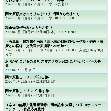
おおがきマラソン2026 ランナー募集
2026年6月1日(月)〜9月30日(水) ※先着順
関ケ原願掛けふうりんまつり×招風うちわまつり
2026年6月1日(月)〜9月30日(水) 10:00〜16:00
和傘物語×千成ひょうたん祭り
2026年6月1日(月)〜12月10日(木) 10:00〜16:00
上石津郷土資料館企画展「高木家の戦国時代 〜信長・秀吉・家
康との宿縁 交代寄合美濃衆への軌跡〜」
2026年7月12日(日)〜12月20日(日) 9:30〜17:00（入館は16時30分
まで）
おおがきこどものまち スマスタウン2026 こどもメンバー大募
集
2026年8〜12月 各日
関ケ原推しトリップ-知る旅-
2026年6月2日(火)〜12月27日(日)
関ケ原推しトリップ -推す旅-
2026年6月1日(月)〜12月27日(日)
ユネスコ無形文化遺産登録10周年記念 大垣まつりPRポスター
コンクール 作品応募受付