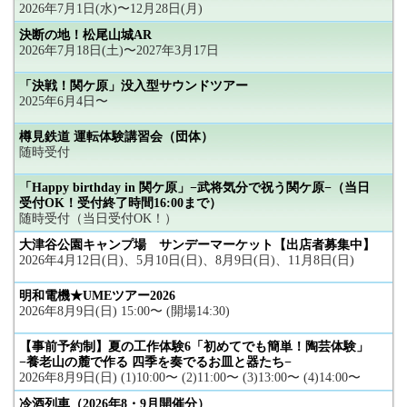
2026年7月1日(水)〜12月28日(月)
決断の地！松尾山城AR
2026年7月18日(土)〜2027年3月17日
「決戦！関ケ原」没入型サウンドツアー
2025年6月4日〜
樽見鉄道 運転体験講習会（団体）
随時受付
「Happy birthday in 関ケ原」−武将気分で祝う関ケ原−（当日
受付OK！受付終了時間16:00まで）
随時受付（当日受付OK！）
大津谷公園キャンプ場 サンデーマーケット【出店者募集中】
2026年4月12日(日)、5月10日(日)、8月9日(日)、11月8日(日)
明和電機★UMEツアー2026
2026年8月9日(日) 15:00〜 (開場14:30)
【事前予約制】夏の工作体験6「初めてでも簡単！陶芸体験」
−養老山の麓で作る 四季を奏でるお皿と器たち−
2026年8月9日(日) (1)10:00〜 (2)11:00〜 (3)13:00〜 (4)14:00〜
冷酒列車（2026年8・9月開催分）