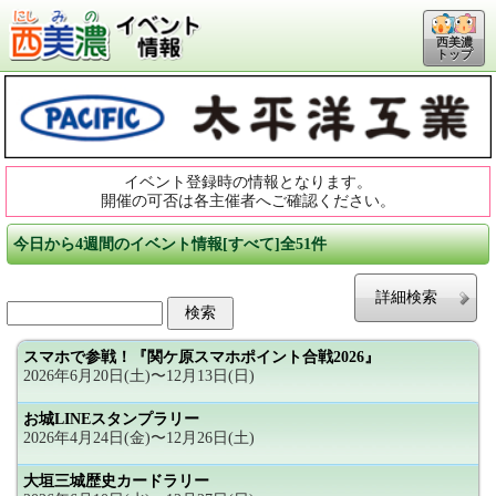
西美濃
トップ
イベント登録時の情報となります。
開催の可否は各主催者へご確認ください。
今日から4週間のイベント情報[すべて]全51件
詳細検索
スマホで参戦！『関ケ原スマホポイント合戦2026』
2026年6月20日(土)〜12月13日(日)
お城LINEスタンプラリー
2026年4月24日(金)〜12月26日(土)
大垣三城歴史カードラリー