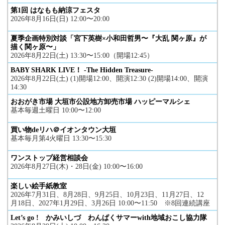
第1回 はなもも納涼フェスタ
2026年8月16日(日) 12:00〜20:00
夏季企画特別対談「宮下英樹×小和田哲男〜『大乱 関ヶ原』が
描く関ヶ原〜」
2026年8月22日(土) 13:30〜15:00（開場12:45）
BABY SHARK LIVE！ -The Hidden Treasure-
2026年8月22日(土) (1)開場12:00、開演12:30 (2)開場14:00、開演
14:30
おおがき市場 大垣市公設地方卸売市場 ハッピーマルシェ
基本毎週土曜日 10:00〜12:00
買い物deリハ＠イオンタウン大垣
基本毎月第4火曜日 13:30〜15:30
ワンストップ経営相談会
2026年8月27日(木)・28日(金) 10:00〜16:00
楽しい絵手紙教室
2026年7月31日、8月28日、9月25日、10月23日、11月27日、12
月18日、2027年1月29日、3月26日 10:00〜11:50 ※8回連続講座
Let’s go ! かみいしづ わんぱくサマーwith地域おこし協力隊