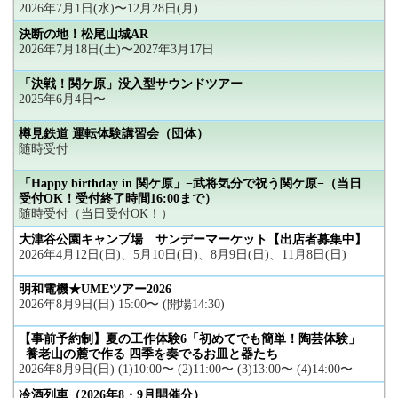
2026年7月1日(水)〜12月28日(月)
決断の地！松尾山城AR
2026年7月18日(土)〜2027年3月17日
「決戦！関ケ原」没入型サウンドツアー
2025年6月4日〜
樽見鉄道 運転体験講習会（団体）
随時受付
「Happy birthday in 関ケ原」−武将気分で祝う関ケ原−（当日
受付OK！受付終了時間16:00まで）
随時受付（当日受付OK！）
大津谷公園キャンプ場 サンデーマーケット【出店者募集中】
2026年4月12日(日)、5月10日(日)、8月9日(日)、11月8日(日)
明和電機★UMEツアー2026
2026年8月9日(日) 15:00〜 (開場14:30)
【事前予約制】夏の工作体験6「初めてでも簡単！陶芸体験」
−養老山の麓で作る 四季を奏でるお皿と器たち−
2026年8月9日(日) (1)10:00〜 (2)11:00〜 (3)13:00〜 (4)14:00〜
冷酒列車（2026年8・9月開催分）