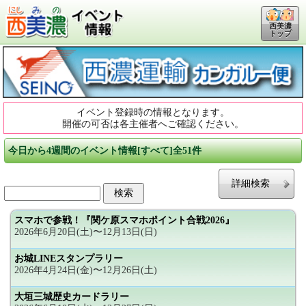
西美濃
トップ
イベント登録時の情報となります。
開催の可否は各主催者へご確認ください。
今日から4週間のイベント情報[すべて]全51件
詳細検索
スマホで参戦！『関ケ原スマホポイント合戦2026』
2026年6月20日(土)〜12月13日(日)
お城LINEスタンプラリー
2026年4月24日(金)〜12月26日(土)
大垣三城歴史カードラリー