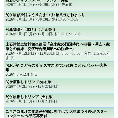
おおがきマラソン2026 ランナー募集
2026年6月1日(月)〜9月30日(水) ※先着順
関ケ原願掛けふうりんまつり×招風うちわまつり
2026年6月1日(月)〜9月30日(水) 10:00〜16:00
和傘物語×千成ひょうたん祭り
2026年6月1日(月)〜12月10日(木) 10:00〜16:00
上石津郷土資料館企画展「高木家の戦国時代 〜信長・秀吉・家
康との宿縁 交代寄合美濃衆への軌跡〜」
2026年7月12日(日)〜12月20日(日) 9:30〜17:00（入館は16時30分
まで）
おおがきこどものまち スマスタウン2026 こどもメンバー大募
集
2026年8〜12月 各日
関ケ原推しトリップ-知る旅-
2026年6月2日(火)〜12月27日(日)
関ケ原推しトリップ -推す旅-
2026年6月1日(月)〜12月27日(日)
ユネスコ無形文化遺産登録10周年記念 大垣まつりPRポスター
コンクール 作品応募受付