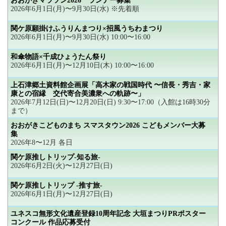
おおがきマラソン2026 ランナー募集
2026年6月1日(月)〜9月30日(水) ※先着順
関ケ原願掛けふうりんまつり×招風うちわまつり
2026年6月1日(月)〜9月30日(水) 10:00〜16:00
和傘物語×千成ひょうたん祭り
2026年6月1日(月)〜12月10日(木) 10:00〜16:00
上石津郷土資料館企画展「高木家の戦国時代 〜信長・秀吉・家
康との宿縁 交代寄合美濃衆への軌跡〜」
2026年7月12日(日)〜12月20日(日) 9:30〜17:00（入館は16時30分
まで）
おおがきこどものまち スマスタウン2026 こどもメンバー大募
集
2026年8〜12月 各日
関ケ原推しトリップ-知る旅-
2026年6月2日(火)〜12月27日(日)
関ケ原推しトリップ -推す旅-
2026年6月1日(月)〜12月27日(日)
ユネスコ無形文化遺産登録10周年記念 大垣まつりPRポスター
コンクール 作品応募受付