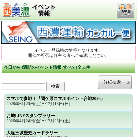
西美濃
トップ
イベント登録時の情報となります。
開催の可否は各主催者へご確認ください。
今日から4週間のイベント情報[すべて]全51件
詳細検索
スマホで参戦！『関ケ原スマホポイント合戦2026』
2026年6月20日(土)〜12月13日(日)
お城LINEスタンプラリー
2026年4月24日(金)〜12月26日(土)
大垣三城歴史カードラリー