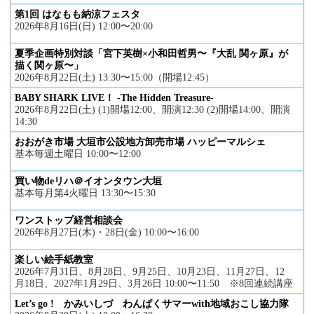
第1回 はなもも納涼フェスタ
2026年8月16日(日) 12:00〜20:00
夏季企画特別対談「宮下英樹×小和田哲男〜『大乱 関ヶ原』が
描く関ヶ原〜」
2026年8月22日(土) 13:30〜15:00（開場12:45）
BABY SHARK LIVE！ -The Hidden Treasure-
2026年8月22日(土) (1)開場12:00、開演12:30 (2)開場14:00、開演
14:30
おおがき市場 大垣市公設地方卸売市場 ハッピーマルシェ
基本毎週土曜日 10:00〜12:00
買い物deリハ＠イオンタウン大垣
基本毎月第4火曜日 13:30〜15:30
ワンストップ経営相談会
2026年8月27日(木)・28日(金) 10:00〜16:00
楽しい絵手紙教室
2026年7月31日、8月28日、9月25日、10月23日、11月27日、12
月18日、2027年1月29日、3月26日 10:00〜11:50 ※8回連続講座
Let’s go ! かみいしづ わんぱくサマーwith地域おこし協力隊