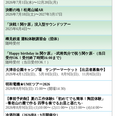
2026年7月1日(水)〜12月28日(月)
決断の地！松尾山城AR
2026年7月18日(土)〜2027年3月17日
「決戦！関ケ原」没入型サウンドツアー
2025年6月4日〜
樽見鉄道 運転体験講習会（団体）
随時受付
「Happy birthday in 関ケ原」−武将気分で祝う関ケ原−（当日
受付OK！受付終了時間16:00まで）
随時受付（当日受付OK！）
大津谷公園キャンプ場 サンデーマーケット【出店者募集中】
2026年4月12日(日)、5月10日(日)、8月9日(日)、11月8日(日)
明和電機★UMEツアー2026
2026年8月9日(日) 15:00〜 (開場14:30)
【事前予約制】夏の工作体験6「初めてでも簡単！陶芸体験」
−養老山の麓で作る 四季を奏でるお皿と器たち−
2026年8月9日(日) (1)10:00〜 (2)11:00〜 (3)13:00〜 (4)14:00〜
冷酒列車（2026年8・9月開催分）