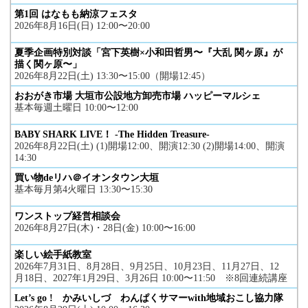
第1回 はなもも納涼フェスタ
2026年8月16日(日) 12:00〜20:00
夏季企画特別対談「宮下英樹×小和田哲男〜『大乱 関ヶ原』が
描く関ヶ原〜」
2026年8月22日(土) 13:30〜15:00（開場12:45）
おおがき市場 大垣市公設地方卸売市場 ハッピーマルシェ
基本毎週土曜日 10:00〜12:00
BABY SHARK LIVE！ -The Hidden Treasure-
2026年8月22日(土) (1)開場12:00、開演12:30 (2)開場14:00、開演
14:30
買い物deリハ＠イオンタウン大垣
基本毎月第4火曜日 13:30〜15:30
ワンストップ経営相談会
2026年8月27日(木)・28日(金) 10:00〜16:00
楽しい絵手紙教室
2026年7月31日、8月28日、9月25日、10月23日、11月27日、12
月18日、2027年1月29日、3月26日 10:00〜11:50 ※8回連続講座
Let’s go ! かみいしづ わんぱくサマーwith地域おこし協力隊