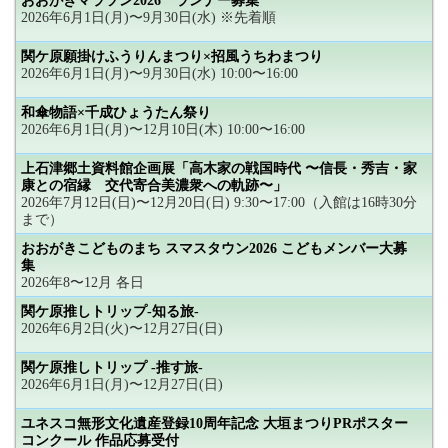
おおがきマラソン2026 ランナー募集
2026年6月1日(月)〜9月30日(水) ※先着順
関ケ原願掛けふうりんまつり×招風うちわまつり
2026年6月1日(月)〜9月30日(水) 10:00〜16:00
和傘物語×千成ひょうたん祭り
2026年6月1日(月)〜12月10日(木) 10:00〜16:00
上石津郷土資料館企画展「高木家の戦国時代 〜信長・秀吉・家
康との宿縁 交代寄合美濃衆への軌跡〜」
2026年7月12日(日)〜12月20日(日) 9:30〜17:00（入館は16時30分
まで）
おおがきこどものまち スマスタウン2026 こどもメンバー大募
集
2026年8〜12月 各日
関ケ原推しトリップ-知る旅-
2026年6月2日(火)〜12月27日(日)
関ケ原推しトリップ -推す旅-
2026年6月1日(月)〜12月27日(日)
ユネスコ無形文化遺産登録10周年記念 大垣まつりPRポスター
コンクール 作品応募受付