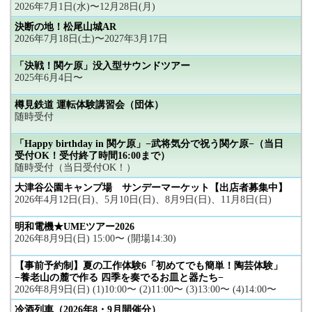
2026年7月1日(水)〜12月28日(月)
決断の地！松尾山城AR
2026年7月18日(土)〜2027年3月17日
「決戦！関ケ原」没入型サウンドツアー
2025年6月4日〜
樽見鉄道 運転体験講習会（団体）
随時受付
「Happy birthday in 関ケ原」−武将気分で祝う関ケ原−（当日
受付OK！受付終了時間16:00まで）
随時受付（当日受付OK！）
大津谷公園キャンプ場 サンデーマーケット【出店者募集中】
2026年4月12日(日)、5月10日(日)、8月9日(日)、11月8日(日)
明和電機★UMEツアー2026
2026年8月9日(日) 15:00〜 (開場14:30)
【事前予約制】夏の工作体験6「初めてでも簡単！陶芸体験」
−養老山の麓で作る 四季を奏でるお皿と器たち−
2026年8月9日(日) (1)10:00〜 (2)11:00〜 (3)13:00〜 (4)14:00〜
冷酒列車（2026年8・9月開催分）