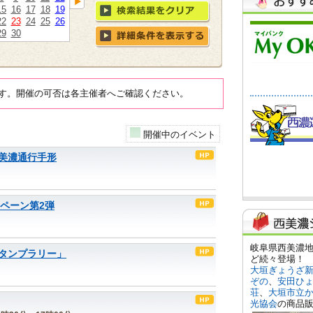
15
16
17
18
19
22
23
24
25
26
29
30
す。開催の可否は各主催者へご確認ください。
開催中のイベント
美濃通行手形
ンペーン第2弾
タンプラリー」