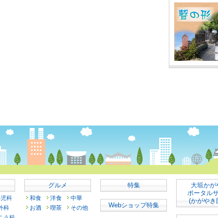
グルメ
特集
大垣かが
ポータル
小児科
和食
洋食
中華
(かがやき
Webショップ特集
外科
お酒
喫茶
その他
こう科