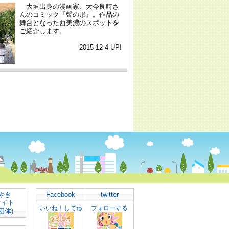
やき
Facebook
twitter
サイト
いいね！してね
フォローする
団体)