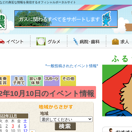
などの身近な情報を発信するオフィシャルポータルサイト
*一般投稿されたイベント情報*
22年10月10日のイベント情報
地域
022年11月
火
水
木
金
土
1
2
3
4
5
8
9
10
11
12