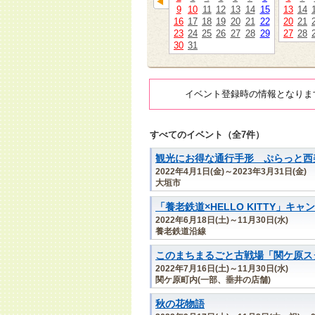
9
10
11
12
13
14
15
13
14
16
17
18
19
20
21
22
20
21
23
24
25
26
27
28
29
27
28
30
31
イベント登録時の情報となりま
すべてのイベント（全7件）
観光にお得な通行手形 ぷらっと西
2022年4月1日(金)～2023年3月31日(金)
大垣市
「養老鉄道×HELLO KITTY」キャ
2022年6月18日(土)～11月30日(水)
養老鉄道沿線
このまちまるごと古戦場「関ケ原ス
2022年7月16日(土)～11月30日(水)
関ケ原町内(一部、垂井の店舗)
秋の花物語