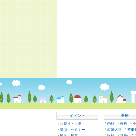
イベント
医療
お祭り・行事
内科
外科
講演・セミナー
産婦人科
整形
展示・展覧
眼科
耳鼻いん