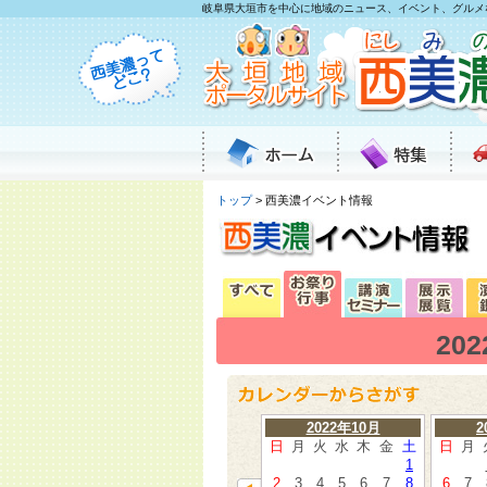
岐阜県大垣市を中心に地域のニュース、イベント、グルメ
トップ
> 西美濃イベント情報
20
2022年10月
2
日
月
火
水
木
金
土
日
月
1
2
3
4
5
6
7
8
6
7