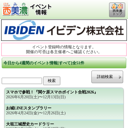
西美濃
トップ
イベント登録時の情報となります。
開催の可否は各主催者へご確認ください。
今日から4週間のイベント情報[すべて]全51件
詳細検索
スマホで参戦！『関ケ原スマホポイント合戦2026』
2026年6月20日(土)〜12月13日(日)
お城LINEスタンプラリー
2026年4月24日(金)〜12月26日(土)
大垣三城歴史カードラリー