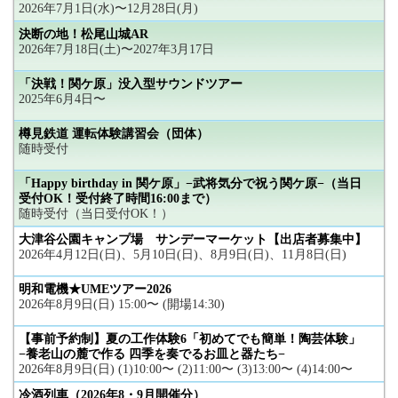
2026年7月1日(水)〜12月28日(月)
決断の地！松尾山城AR
2026年7月18日(土)〜2027年3月17日
「決戦！関ケ原」没入型サウンドツアー
2025年6月4日〜
樽見鉄道 運転体験講習会（団体）
随時受付
「Happy birthday in 関ケ原」−武将気分で祝う関ケ原−（当日
受付OK！受付終了時間16:00まで）
随時受付（当日受付OK！）
大津谷公園キャンプ場 サンデーマーケット【出店者募集中】
2026年4月12日(日)、5月10日(日)、8月9日(日)、11月8日(日)
明和電機★UMEツアー2026
2026年8月9日(日) 15:00〜 (開場14:30)
【事前予約制】夏の工作体験6「初めてでも簡単！陶芸体験」
−養老山の麓で作る 四季を奏でるお皿と器たち−
2026年8月9日(日) (1)10:00〜 (2)11:00〜 (3)13:00〜 (4)14:00〜
冷酒列車（2026年8・9月開催分）