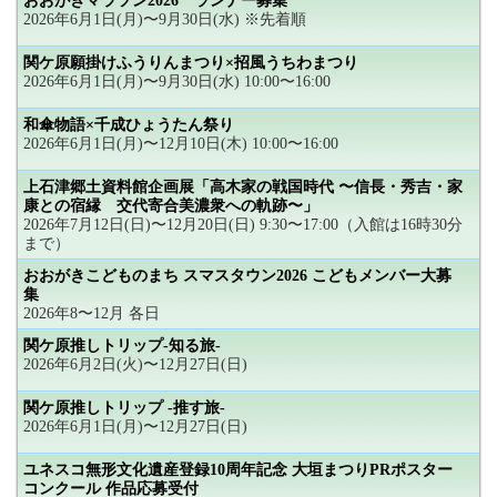
おおがきマラソン2026 ランナー募集
2026年6月1日(月)〜9月30日(水) ※先着順
関ケ原願掛けふうりんまつり×招風うちわまつり
2026年6月1日(月)〜9月30日(水) 10:00〜16:00
和傘物語×千成ひょうたん祭り
2026年6月1日(月)〜12月10日(木) 10:00〜16:00
上石津郷土資料館企画展「高木家の戦国時代 〜信長・秀吉・家
康との宿縁 交代寄合美濃衆への軌跡〜」
2026年7月12日(日)〜12月20日(日) 9:30〜17:00（入館は16時30分
まで）
おおがきこどものまち スマスタウン2026 こどもメンバー大募
集
2026年8〜12月 各日
関ケ原推しトリップ-知る旅-
2026年6月2日(火)〜12月27日(日)
関ケ原推しトリップ -推す旅-
2026年6月1日(月)〜12月27日(日)
ユネスコ無形文化遺産登録10周年記念 大垣まつりPRポスター
コンクール 作品応募受付