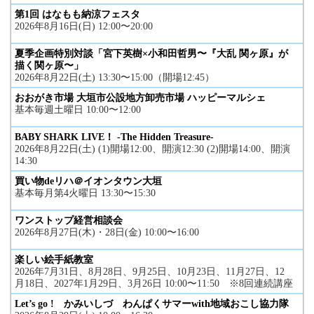
第1回 はなもも納涼フェスタ
2026年8月16日(日) 12:00〜20:00
夏季企画特別対談「宮下英樹×小和田哲男〜『大乱 関ヶ原』が
描く関ヶ原〜」
2026年8月22日(土) 13:30〜15:00（開場12:45）
おおがき市場 大垣市公設地方卸売市場 ハッピーマルシェ
基本毎週土曜日 10:00〜12:00
BABY SHARK LIVE！ -The Hidden Treasure-
2026年8月22日(土) (1)開場12:00、開演12:30 (2)開場14:00、開演
14:30
買い物deリハ＠イオンタウン大垣
基本毎月第4火曜日 13:30〜15:30
ワンストップ経営相談会
2026年8月27日(木)・28日(金) 10:00〜16:00
楽しい絵手紙教室
2026年7月31日、8月28日、9月25日、10月23日、11月27日、12
月18日、2027年1月29日、3月26日 10:00〜11:50 ※8回連続講座
Let’s go ! かみいしづ わんぱくサマーwith地域おこし協力隊