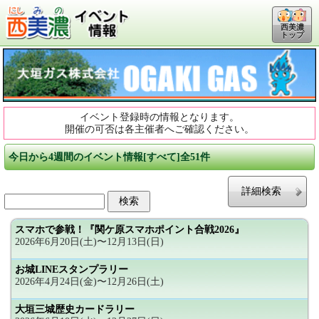
西美濃
トップ
イベント登録時の情報となります。
開催の可否は各主催者へご確認ください。
今日から4週間のイベント情報[すべて]全51件
詳細検索
スマホで参戦！『関ケ原スマホポイント合戦2026』
2026年6月20日(土)〜12月13日(日)
お城LINEスタンプラリー
2026年4月24日(金)〜12月26日(土)
大垣三城歴史カードラリー