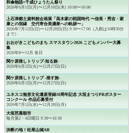
和傘物語×千成ひょうたん祭り
2026年6月1日(月)〜12月10日(木) 10:00〜16:00
上石津郷土資料館企画展「高木家の戦国時代 〜信長・秀吉・家
康との宿縁 交代寄合美濃衆への軌跡〜」
2026年7月12日(日)〜12月20日(日) 9:30〜17:00（入館は16時30分
まで）
おおがきこどものまち スマスタウン2026 こどもメンバー大募
集
2026年8〜12月 各日
関ケ原推しトリップ-知る旅-
2026年6月2日(火)〜12月27日(日)
関ケ原推しトリップ -推す旅-
2026年6月1日(月)〜12月27日(日)
ユネスコ無形文化遺産登録10周年記念 大垣まつりPRポスター
コンクール 作品応募受付
2026年7月1日(水)〜12月28日(月)
大垣芭蕉朝市
毎月第2・4日曜日 9:30〜10:30
決断の地！松尾山城AR