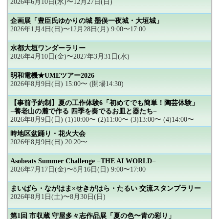
2026年6月10日(水)〜12月27日(日)
企画展「豊臣氏ゆかりの城 墨俣一夜城・大垣城」
2026年1月4日(日)〜12月28日(月) 9:00〜17:00
水都大垣ワンダーラリー
2026年4月10日(金)〜2027年3月31日(水)
明和電機★UMEツアー2026
2026年8月9日(日) 15:00〜 (開場14:30)
【事前予約制】夏の工作体験6「初めてでも簡単！陶芸体験」
−養老山の麓で作る 四季を奏でるお皿と器たち−
2026年8月9日(日) (1)10:00〜 (2)11:00〜 (3)13:00〜 (4)14:00〜
時地区盆踊り・花火大会
2026年8月9日(日) 20:20〜
Asobeats Summer Challenge −THE AI WORLD−
2026年7月17日(金)〜8月16日(日) 9:00〜17:00
まいばら・ながはま×せきがはら・たるい 交流スタンプラリー
2026年8月1日(土)〜8月30日(日)
第1回 市収蔵 守屋多々志作品展「夏の色〜青の彩り」