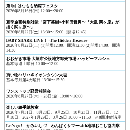
第1回 はなもも納涼フェスタ
2026年8月16日(日) 12:00〜20:00
夏季企画特別対談「宮下英樹×小和田哲男〜『大乱 関ヶ原』が
描く関ヶ原〜」
2026年8月22日(土) 13:30〜15:00（開場12:45）
BABY SHARK LIVE！ -The Hidden Treasure-
2026年8月22日(土) (1)開場12:00、開演12:30 (2)開場14:00、開演
14:30
おおがき市場 大垣市公設地方卸売市場 ハッピーマルシェ
基本毎週土曜日 10:00〜12:00
買い物deリハ＠イオンタウン大垣
基本毎月第4火曜日 13:30〜15:30
ワンストップ経営相談会
2026年8月27日(木)・28日(金) 10:00〜16:00
楽しい絵手紙教室
2026年7月31日、8月28日、9月25日、10月23日、11月27日、12
月18日、2027年1月29日、3月26日 10:00〜11:50 ※8回連続講座
Let’s go ! かみいしづ わんぱくサマーwith地域おこし協力隊