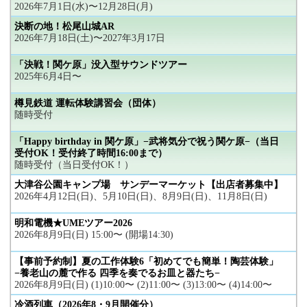
2026年7月1日(水)〜12月28日(月)
決断の地！松尾山城AR
2026年7月18日(土)〜2027年3月17日
「決戦！関ケ原」没入型サウンドツアー
2025年6月4日〜
樽見鉄道 運転体験講習会（団体）
随時受付
「Happy birthday in 関ケ原」−武将気分で祝う関ケ原−（当日
受付OK！受付終了時間16:00まで）
随時受付（当日受付OK！）
大津谷公園キャンプ場 サンデーマーケット【出店者募集中】
2026年4月12日(日)、5月10日(日)、8月9日(日)、11月8日(日)
明和電機★UMEツアー2026
2026年8月9日(日) 15:00〜 (開場14:30)
【事前予約制】夏の工作体験6「初めてでも簡単！陶芸体験」
−養老山の麓で作る 四季を奏でるお皿と器たち−
2026年8月9日(日) (1)10:00〜 (2)11:00〜 (3)13:00〜 (4)14:00〜
冷酒列車（2026年8・9月開催分）