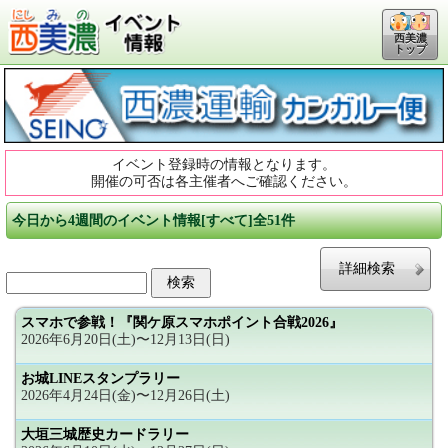
西美濃
トップ
イベント登録時の情報となります。
開催の可否は各主催者へご確認ください。
今日から4週間のイベント情報[すべて]全51件
詳細検索
スマホで参戦！『関ケ原スマホポイント合戦2026』
2026年6月20日(土)〜12月13日(日)
お城LINEスタンプラリー
2026年4月24日(金)〜12月26日(土)
大垣三城歴史カードラリー