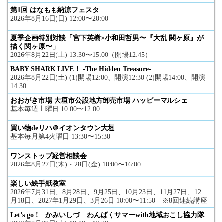
第1回 はなもも納涼フェスタ
2026年8月16日(日) 12:00〜20:00
夏季企画特別対談「宮下英樹×小和田哲男〜『大乱 関ヶ原』が
描く関ヶ原〜」
2026年8月22日(土) 13:30〜15:00（開場12:45）
BABY SHARK LIVE！ -The Hidden Treasure-
2026年8月22日(土) (1)開場12:00、開演12:30 (2)開場14:00、開演
14:30
おおがき市場 大垣市公設地方卸売市場 ハッピーマルシェ
基本毎週土曜日 10:00〜12:00
買い物deリハ＠イオンタウン大垣
基本毎月第4火曜日 13:30〜15:30
ワンストップ経営相談会
2026年8月27日(木)・28日(金) 10:00〜16:00
楽しい絵手紙教室
2026年7月31日、8月28日、9月25日、10月23日、11月27日、12
月18日、2027年1月29日、3月26日 10:00〜11:50 ※8回連続講座
Let’s go ! かみいしづ わんぱくサマーwith地域おこし協力隊