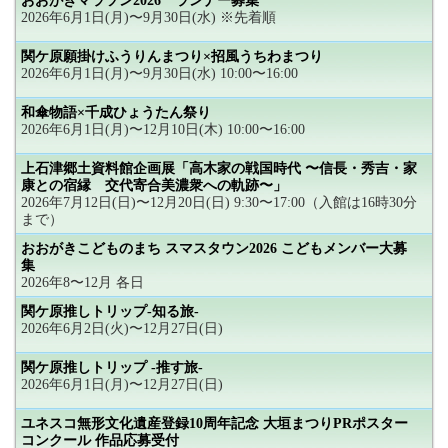
おおがきマラソン2026 ランナー募集
2026年6月1日(月)〜9月30日(水) ※先着順
関ケ原願掛けふうりんまつり×招風うちわまつり
2026年6月1日(月)〜9月30日(水) 10:00〜16:00
和傘物語×千成ひょうたん祭り
2026年6月1日(月)〜12月10日(木) 10:00〜16:00
上石津郷土資料館企画展「高木家の戦国時代 〜信長・秀吉・家
康との宿縁 交代寄合美濃衆への軌跡〜」
2026年7月12日(日)〜12月20日(日) 9:30〜17:00（入館は16時30分
まで）
おおがきこどものまち スマスタウン2026 こどもメンバー大募
集
2026年8〜12月 各日
関ケ原推しトリップ-知る旅-
2026年6月2日(火)〜12月27日(日)
関ケ原推しトリップ -推す旅-
2026年6月1日(月)〜12月27日(日)
ユネスコ無形文化遺産登録10周年記念 大垣まつりPRポスター
コンクール 作品応募受付