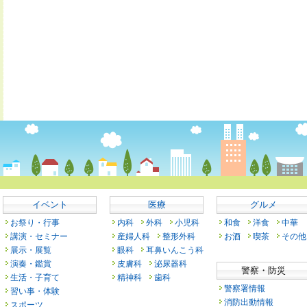
イベント
医療
グルメ
お祭り・行事
内科
外科
小児科
和食
洋食
中華
講演・セミナー
産婦人科
整形外科
お酒
喫茶
その他
展示・展覧
眼科
耳鼻いんこう科
演奏・鑑賞
皮膚科
泌尿器科
警察・防災
生活・子育て
精神科
歯科
警察署情報
習い事・体験
消防出動情報
スポーツ