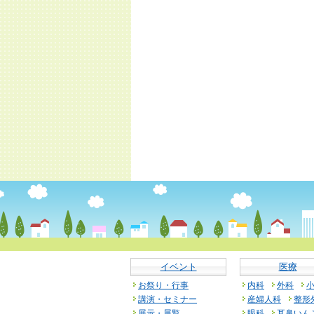
イベント
医療
お祭り・行事
内科
外科
講演・セミナー
産婦人科
整形
展示・展覧
眼科
耳鼻いん