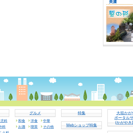
グルメ
特集
大垣かが
ポータル
小児科
和食
洋食
中華
(かがやき
Webショップ特集
外科
お酒
喫茶
その他
こう科