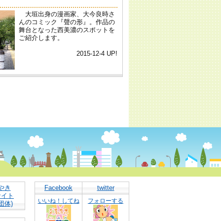
やき
Facebook
twitter
サイト
いいね！してね
フォローする
団体)