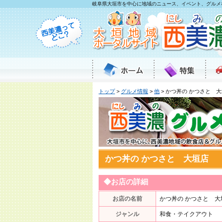
岐阜県大垣市を中心に地域のニュース、イベント、グルメ
トップ
>
グルメ情報
>
他
> かつ丼の かつさと 
かつ丼の かつさと 大垣店
◆お店の詳細
お店の名前
かつ丼の かつさと 大
ジャンル
和食・テイクアウト