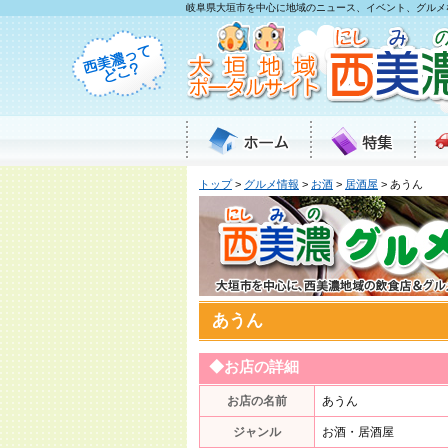
岐阜県大垣市を中心に地域のニュース、イベント、グルメ
トップ
>
グルメ情報
>
お酒
>
居酒屋
> あうん
あうん
◆お店の詳細
お店の名前
あうん
ジャンル
お酒・居酒屋