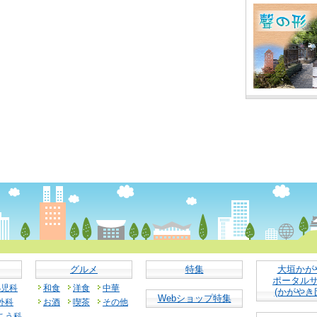
グルメ
特集
大垣かが
ポータル
小児科
和食
洋食
中華
(かがやき
Webショップ特集
外科
お酒
喫茶
その他
こう科