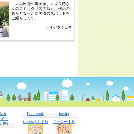
やき
Facebook
twitter
サイト
いいね！してね
フォローする
団体)