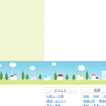
イベント
医療
お祭り・行事
内科
外科
講演・セミナー
産婦人科
整形
展示・展覧
眼科
耳鼻いん