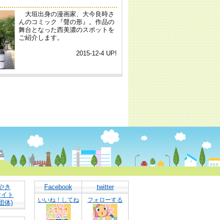
やき
Facebook
twitter
サイト
いいね！してね
フォローする
団体)