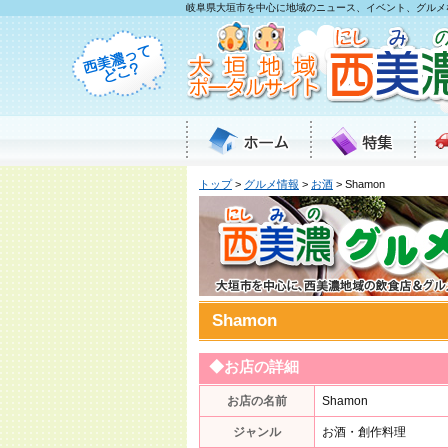
岐阜県大垣市を中心に地域のニュース、イベント、グルメ
トップ
>
グルメ情報
>
お酒
> Shamon
Shamon
◆お店の詳細
お店の名前
Shamon
ジャンル
お酒・創作料理