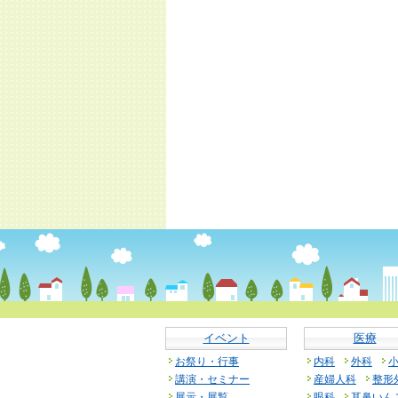
イベント
医療
お祭り・行事
内科
外科
講演・セミナー
産婦人科
整形
展示・展覧
眼科
耳鼻いん