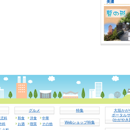
グルメ
特集
大垣かが
ポータル
小児科
和食
洋食
中華
(かがやき
Webショップ特集
外科
お酒
喫茶
その他
こう科