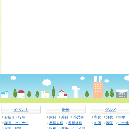
イベント
医療
グルメ
お祭り・行事
内科
外科
小児科
和食
洋食
中華
講演・セミナー
産婦人科
整形外科
お酒
喫茶
その他
展示・展覧
眼科
耳鼻いんこう科