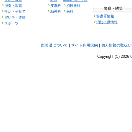
演奏・鑑賞
皮膚科
泌尿器科
警察・防災
生活・子育て
精神科
歯科
警察署情報
習い事・体験
消防出動情報
スポーツ
西美濃について
|
サイト利用規約
|
個人情報の取扱い
Copyright (C)
2026