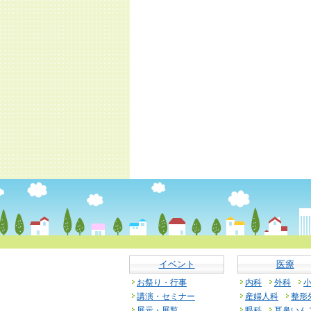
イベント
医療
お祭り・行事
内科
外科
講演・セミナー
産婦人科
整形
展示・展覧
眼科
耳鼻いん