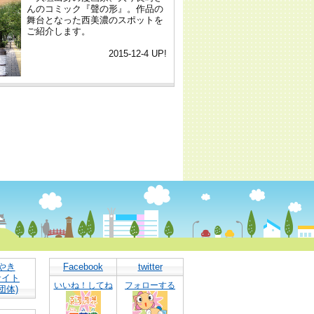
やき
Facebook
twitter
サイト
いいね！してね
フォローする
団体)