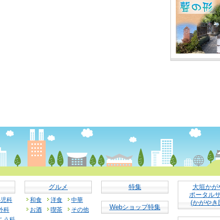
グルメ
特集
大垣かが
ポータル
小児科
和食
洋食
中華
(かがやき
Webショップ特集
外科
お酒
喫茶
その他
こう科