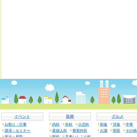
イベント
医療
グルメ
お祭り・行事
内科
外科
小児科
和食
洋食
中華
講演・セミナー
産婦人科
整形外科
お酒
喫茶
その他
展示・展覧
眼科
耳鼻いんこう科