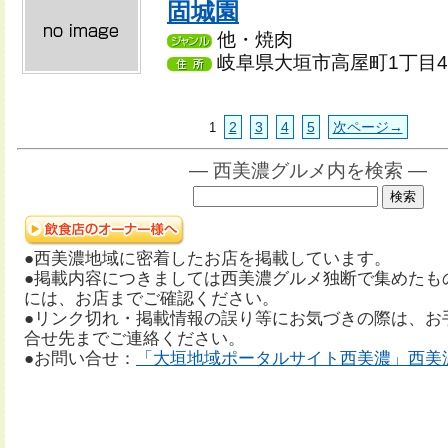
固城園
他・焼肉
岐阜県大垣市高屋町1丁目4
2
3
4
5
次ページ→
1
― 西美濃グルメ内を検索 ―
●西美濃地域に密着したお店を掲載しています。
●掲載内容につきましては西美濃グルメ独断で集めたも
には、お店までご確認ください。
●リンク切れ・掲載情報の誤り等にお気づきの際は、お
合せ先までご連絡ください。
●お問い合せ：
「大垣地域ポータルサイト西美濃」西美