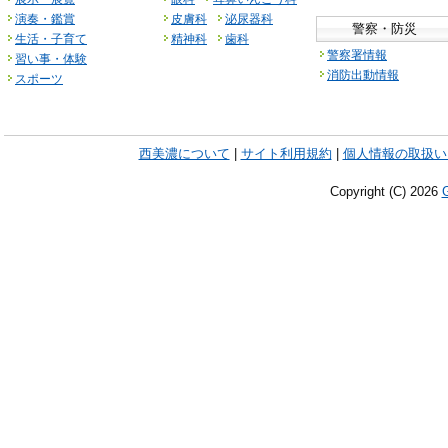
演奏・鑑賞
皮膚科
泌尿器科
警察・防災
生活・子育て
精神科
歯科
警察署情報
習い事・体験
消防出動情報
スポーツ
西美濃について
|
サイト利用規約
|
個人情報の取扱い
Copyright (C)
2026