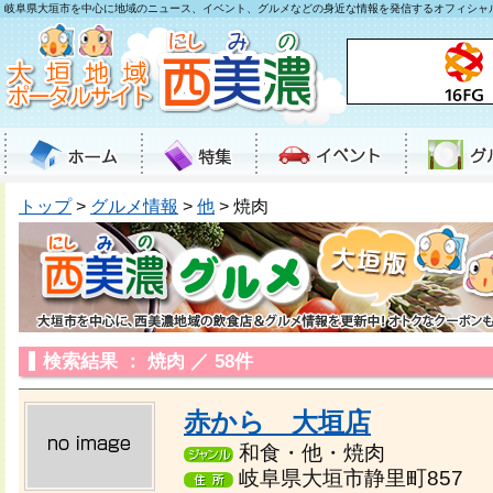
岐阜県大垣市を中心に地域のニュース、イベント、グルメなどの身近な情報を発信するオフィシャ
トップ
>
グルメ情報
>
他
> 焼肉
検索結果 ： 焼肉 ／ 58件
赤から 大垣店
和食・他・焼肉
岐阜県大垣市静里町857