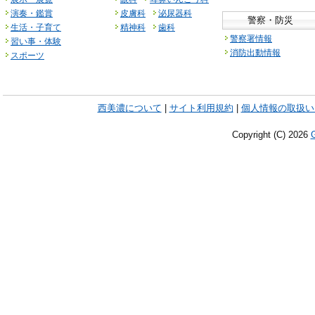
演奏・鑑賞
皮膚科
泌尿器科
警察・防災
生活・子育て
精神科
歯科
警察署情報
習い事・体験
消防出動情報
スポーツ
西美濃について
|
サイト利用規約
|
個人情報の取扱い
Copyright (C)
2026