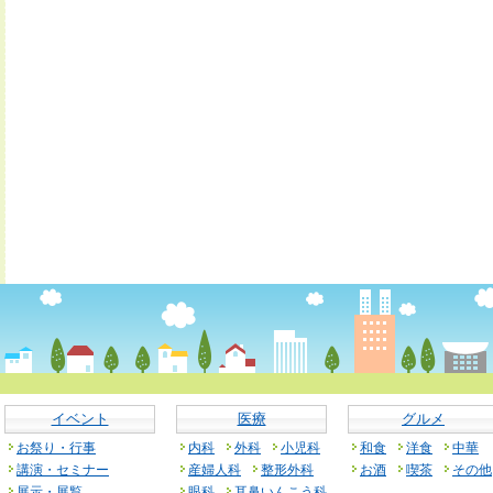
イベント
医療
グルメ
お祭り・行事
内科
外科
小児科
和食
洋食
中華
講演・セミナー
産婦人科
整形外科
お酒
喫茶
その他
展示・展覧
眼科
耳鼻いんこう科