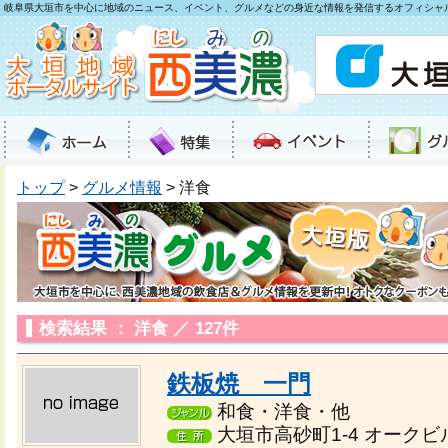
岐阜県大垣市を中心に地域のニュース、イベント、グルメなどの身近な情報を発信するオフィシャ
トップ
>
グルメ情報
> 洋食
検索結果 ： 洋食 ／ 127件
鉄板焼 一門
和食・洋食・他
大垣市高砂町1-4 オークビ