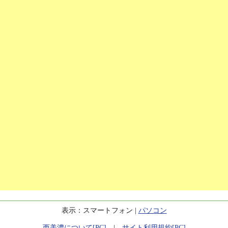
表示：スマートフォン |
パソコン
西美濃について[PC]
|
サイト利用規約[PC]