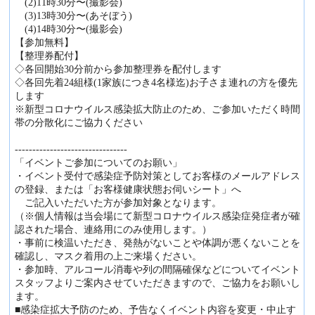
(2)11時30分〜(撮影会)
(3)13時30分〜(あそぼう)
(4)14時30分〜(撮影会)
【参加無料】
【整理券配付】
◇各回開始30分前から参加整理券を配付します
◇各回先着24組様(1家族につき4名様迄)お子さま連れの方を優先
します
※新型コロナウイルス感染拡大防止のため、ご参加いただく時間
帯の分散化にご協力ください
--------------------------------
「イベントご参加についてのお願い」
・イベント受付で感染症予防対策としてお客様のメールアドレス
の登録、または「お客様健康状態お伺いシート」へ
ご記入いただいた方が参加対象となります。
（※個人情報は当会場にて新型コロナウイルス感染症発症者が確
認された場合、連絡用にのみ使用します。）
・事前に検温いただき、発熱がないことや体調が悪くないことを
確認し、マスク着用の上ご来場ください。
・参加時、アルコール消毒や列の間隔確保などについてイベント
スタッフよりご案内させていただきますので、ご協力をお願いし
ます。
■感染症拡大予防のため、予告なくイベント内容を変更・中止す