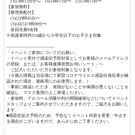
(3)13時15分から (4)14時15分〜 (5)15時15分〜
【参加無料】
【整理券配付】
(1)(2)9時45分〜
(3)(4)(5)13時00分〜
各回先着8名様
※保護者同伴の4歳から小学生以下のお子さま対象
--------------------------------
「イベントご参加についてのお願い」
・イベント受付で感染症予防対策としてお客様のメールアドレス
の登録、または「お客様健康状態お伺いシート」へ
ご記入いただいた方が参加対象となります。
（※個人情報は当会場にて新型コロナウイルス感染症発症者が確
認された場合、連絡用にのみ使用します。）
・事前に検温いただき、発熱がないことや体調が悪くないことを
確認し、マスク着用の上ご来場ください。
・参加時、アルコール消毒や列の間隔確保などについてイベント
スタッフよりご案内させていただきますので、ご協力をお願いし
ます。
■感染症拡大予防のため、予告なくイベント内容を変更・中止す
る場合がございますので、あらかじめご了承ください。