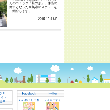
やき
Facebook
twitter
サイト
いいね！してね
フォローする
団体)