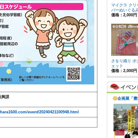
振興課
ahara1600.com/event/20240421100948.html