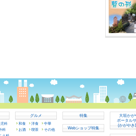
グルメ
特集
大垣かが
ポータル
小児科
和食
洋食
中華
(かがやき
Webショップ特集
外科
お酒
喫茶
その他
こう科