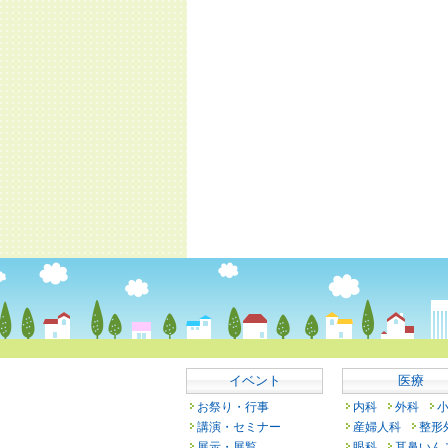
イベント
医療
お祭り・行事
内科
外科
講演・セミナー
産婦人科
整形
展示・展覧
眼科
耳鼻いん