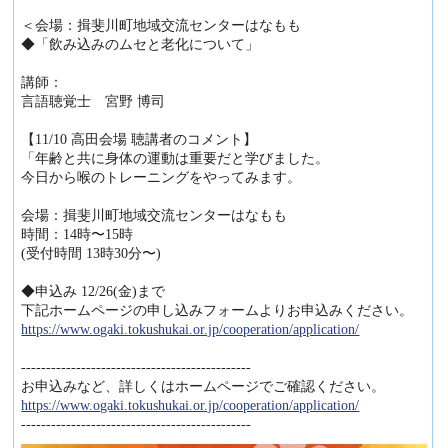
＜会場：揖斐川町地域交流センターはなもも
◆「飲み込みのムセと老化について」
講師：
言語聴覚士 宮野 博司
【11/10 高田会場 聴講者のコメント】
「年齢と共に身体の運動は重要だと学びました。
今日から喉のトレーニングをやってみます。
会場：揖斐川町地域交流センターはなもも
時間：14時〜15時
(受付時間 13時30分〜)
◆申込み 12/26(金)まで
下記ホームページの申し込みフォームよりお申込みください。
https://www.ogaki.tokushukai.or.jp/cooperation/application/
----------------------------------------------
お申込みなど、詳しくはホームページでご確認ください。
https://www.ogaki.tokushukai.or.jp/cooperation/application/
----------------------------------------------