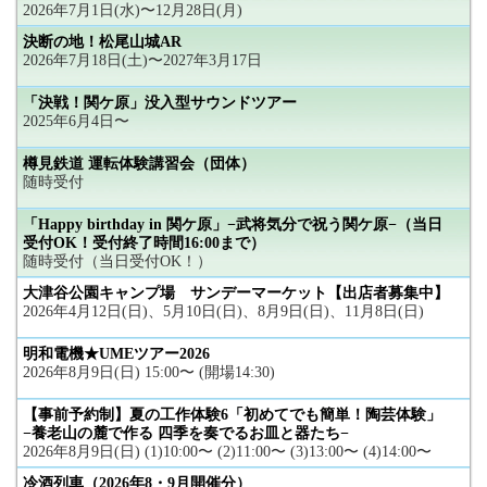
2026年7月1日(水)〜12月28日(月)
決断の地！松尾山城AR
2026年7月18日(土)〜2027年3月17日
「決戦！関ケ原」没入型サウンドツアー
2025年6月4日〜
樽見鉄道 運転体験講習会（団体）
随時受付
「Happy birthday in 関ケ原」−武将気分で祝う関ケ原−（当日
受付OK！受付終了時間16:00まで）
随時受付（当日受付OK！）
大津谷公園キャンプ場 サンデーマーケット【出店者募集中】
2026年4月12日(日)、5月10日(日)、8月9日(日)、11月8日(日)
明和電機★UMEツアー2026
2026年8月9日(日) 15:00〜 (開場14:30)
【事前予約制】夏の工作体験6「初めてでも簡単！陶芸体験」
−養老山の麓で作る 四季を奏でるお皿と器たち−
2026年8月9日(日) (1)10:00〜 (2)11:00〜 (3)13:00〜 (4)14:00〜
冷酒列車（2026年8・9月開催分）