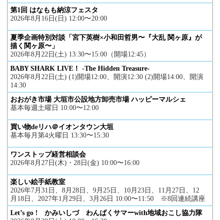
第1回 はなもも納涼フェスタ
2026年8月16日(日) 12:00〜20:00
夏季企画特別対談「宮下英樹×小和田哲男〜『大乱 関ヶ原』が
描く関ヶ原〜」
2026年8月22日(土) 13:30〜15:00（開場12:45）
BABY SHARK LIVE！ -The Hidden Treasure-
2026年8月22日(土) (1)開場12:00、開演12:30 (2)開場14:00、開演
14:30
おおがき市場 大垣市公設地方卸売市場 ハッピーマルシェ
基本毎週土曜日 10:00〜12:00
買い物deリハ＠イオンタウン大垣
基本毎月第4火曜日 13:30〜15:30
ワンストップ経営相談会
2026年8月27日(木)・28日(金) 10:00〜16:00
楽しい絵手紙教室
2026年7月31日、8月28日、9月25日、10月23日、11月27日、12
月18日、2027年1月29日、3月26日 10:00〜11:50 ※8回連続講座
Let’s go ! かみいしづ わんぱくサマーwith地域おこし協力隊