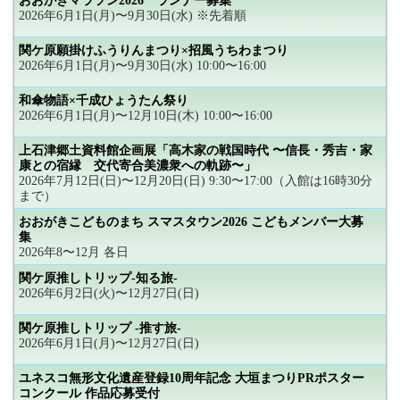
おおがきマラソン2026 ランナー募集
2026年6月1日(月)〜9月30日(水) ※先着順
関ケ原願掛けふうりんまつり×招風うちわまつり
2026年6月1日(月)〜9月30日(水) 10:00〜16:00
和傘物語×千成ひょうたん祭り
2026年6月1日(月)〜12月10日(木) 10:00〜16:00
上石津郷土資料館企画展「高木家の戦国時代 〜信長・秀吉・家
康との宿縁 交代寄合美濃衆への軌跡〜」
2026年7月12日(日)〜12月20日(日) 9:30〜17:00（入館は16時30分
まで）
おおがきこどものまち スマスタウン2026 こどもメンバー大募
集
2026年8〜12月 各日
関ケ原推しトリップ-知る旅-
2026年6月2日(火)〜12月27日(日)
関ケ原推しトリップ -推す旅-
2026年6月1日(月)〜12月27日(日)
ユネスコ無形文化遺産登録10周年記念 大垣まつりPRポスター
コンクール 作品応募受付