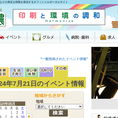
などの身近な情報を発信するオフィシャルポータルサイト
*一般投稿されたイベント情報*
024年7月21日のイベント情報
地域
024年08月
火
水
木
金
土
1
2
3
6
7
8
9
10