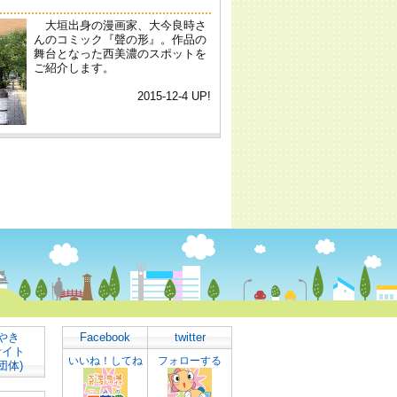
やき
Facebook
twitter
サイト
いいね！してね
フォローする
団体)