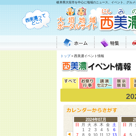
岐阜県大垣市を中心に地域のニュース、イベント、グルメ
トップ
> 西美濃イベント情報
2
2024年07月
2
日
月
火
水
木
金
土
日
月
1
2
3
4
5
6
7
8
9
10
11
12
13
4
5