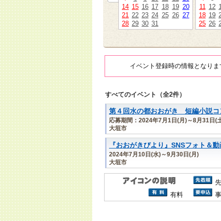
14
15
16
17
18
19
20
11
12
21
22
23
24
25
26
27
18
19
28
29
30
31
25
26
イベント登録時の情報となりま
すべてのイベント（全2件）
第４回水の都おおがき 短編小説コ
応募期間：2024年7月1日(月)～8月31日(土
大垣市
『おおがきびより』SNSフォト＆
2024年7月10日(水)～9月30日(月)
大垣市
有料