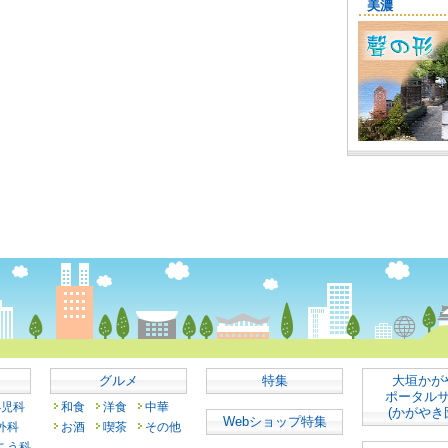
グルメ
特集
大垣かが
ポータル
小児科
和食
洋食
中華
(かがやき
Webショップ特集
外科
お酒
喫茶
その他
こう科