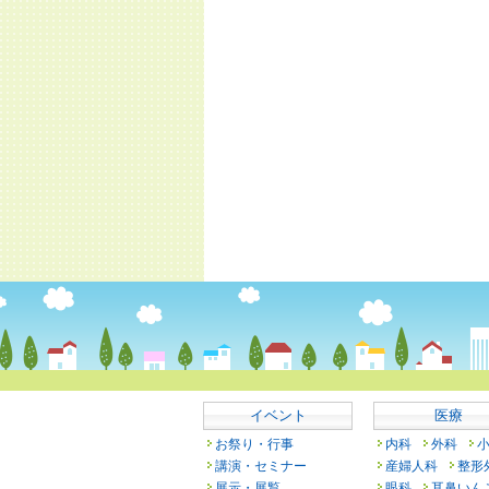
イベント
医療
お祭り・行事
内科
外科
講演・セミナー
産婦人科
整形
展示・展覧
眼科
耳鼻いん