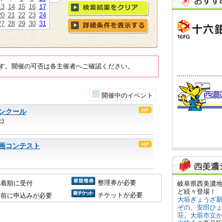
13
14
15
16
17
20
21
22
23
24
27
28
29
30
31
す。開催の可否は各主催者へご確認ください。
開催中のイベント
ンクール
)
動画コンテスト
整理券が必要
先着順に受付
チケットが必要
事前に申込みが必要