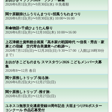
おおがきマラソン2026 ランナー募集
2026年6月1日(月)〜9月30日(水) ※先着順
関ケ原願掛けふうりんまつり×招風うちわまつり
2026年6月1日(月)〜9月30日(水) 10:00〜16:00
和傘物語×千成ひょうたん祭り
2026年6月1日(月)〜12月10日(木) 10:00〜16:00
上石津郷土資料館企画展「高木家の戦国時代 〜信長・秀吉・家
康との宿縁 交代寄合美濃衆への軌跡〜」
2026年7月12日(日)〜12月20日(日) 9:30〜17:00（入館は16時30分
まで）
おおがきこどものまち スマスタウン2026 こどもメンバー大募
集
2026年8〜12月 各日
関ケ原推しトリップ-知る旅-
2026年6月2日(火)〜12月27日(日)
関ケ原推しトリップ -推す旅-
2026年6月1日(月)〜12月27日(日)
ユネスコ無形文化遺産登録10周年記念 大垣まつりPRポスター
コンクール 作品応募受付