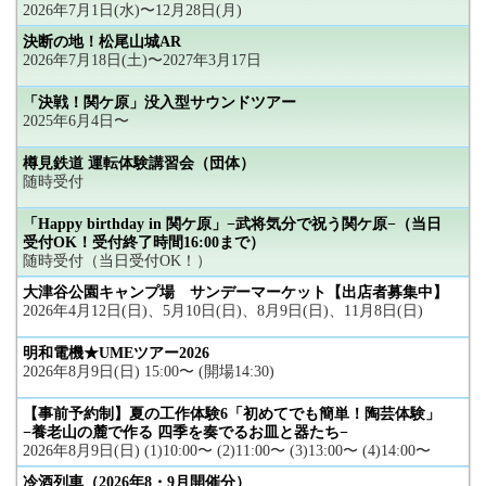
2026年7月1日(水)〜12月28日(月)
決断の地！松尾山城AR
2026年7月18日(土)〜2027年3月17日
「決戦！関ケ原」没入型サウンドツアー
2025年6月4日〜
樽見鉄道 運転体験講習会（団体）
随時受付
「Happy birthday in 関ケ原」−武将気分で祝う関ケ原−（当日
受付OK！受付終了時間16:00まで）
随時受付（当日受付OK！）
大津谷公園キャンプ場 サンデーマーケット【出店者募集中】
2026年4月12日(日)、5月10日(日)、8月9日(日)、11月8日(日)
明和電機★UMEツアー2026
2026年8月9日(日) 15:00〜 (開場14:30)
【事前予約制】夏の工作体験6「初めてでも簡単！陶芸体験」
−養老山の麓で作る 四季を奏でるお皿と器たち−
2026年8月9日(日) (1)10:00〜 (2)11:00〜 (3)13:00〜 (4)14:00〜
冷酒列車（2026年8・9月開催分）