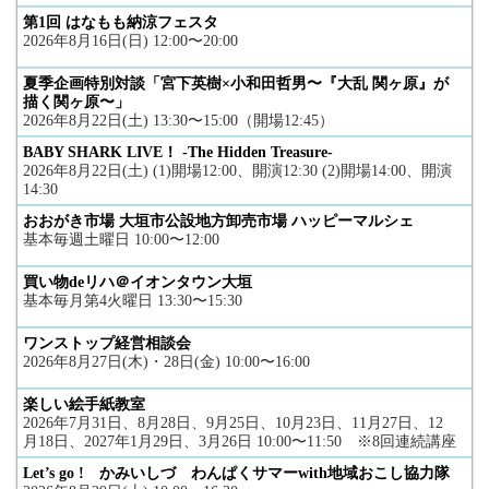
第1回 はなもも納涼フェスタ
2026年8月16日(日) 12:00〜20:00
夏季企画特別対談「宮下英樹×小和田哲男〜『大乱 関ヶ原』が
描く関ヶ原〜」
2026年8月22日(土) 13:30〜15:00（開場12:45）
BABY SHARK LIVE！ -The Hidden Treasure-
2026年8月22日(土) (1)開場12:00、開演12:30 (2)開場14:00、開演
14:30
おおがき市場 大垣市公設地方卸売市場 ハッピーマルシェ
基本毎週土曜日 10:00〜12:00
買い物deリハ＠イオンタウン大垣
基本毎月第4火曜日 13:30〜15:30
ワンストップ経営相談会
2026年8月27日(木)・28日(金) 10:00〜16:00
楽しい絵手紙教室
2026年7月31日、8月28日、9月25日、10月23日、11月27日、12
月18日、2027年1月29日、3月26日 10:00〜11:50 ※8回連続講座
Let’s go ! かみいしづ わんぱくサマーwith地域おこし協力隊