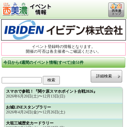
西美濃
トップ
イベント登録時の情報となります。
開催の可否は各主催者へご確認ください。
今日から4週間のイベント情報[すべて]全51件
詳細検索
スマホで参戦！『関ケ原スマホポイント合戦2026』
2026年6月20日(土)〜12月13日(日)
お城LINEスタンプラリー
2026年4月24日(金)〜12月26日(土)
大垣三城歴史カードラリー