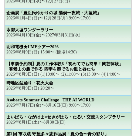
2026年6月10日(水)〜12月27日(日)
企画展「豊臣氏ゆかりの城 墨俣一夜城・大垣城」
2026年1月4日(日)〜12月28日(月) 9:00〜17:00
水都大垣ワンダーラリー
2026年4月10日(金)〜2027年3月31日(水)
明和電機★UMEツアー2026
2026年8月9日(日) 15:00〜 (開場14:30)
【事前予約制】夏の工作体験6「初めてでも簡単！陶芸体験」
−養老山の麓で作る 四季を奏でるお皿と器たち−
2026年8月9日(日) (1)10:00〜 (2)11:00〜 (3)13:00〜 (4)14:00〜
時地区盆踊り・花火大会
2026年8月9日(日) 20:20〜
Asobeats Summer Challenge −THE AI WORLD−
2026年7月17日(金)〜8月16日(日) 9:00〜17:00
まいばら・ながはま×せきがはら・たるい 交流スタンプラリー
2026年8月1日(土)〜8月30日(日)
第1回 市収蔵 守屋多々志作品展「夏の色〜青の彩り」