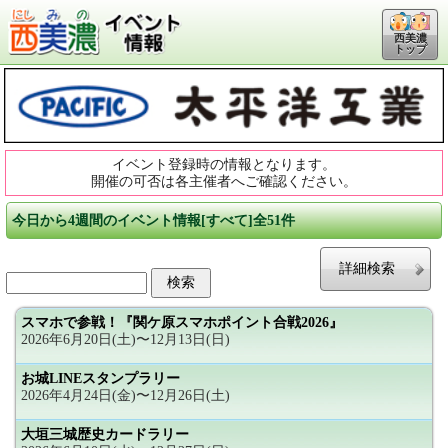
西美濃
トップ
イベント登録時の情報となります。
開催の可否は各主催者へご確認ください。
今日から4週間のイベント情報[すべて]全51件
詳細検索
スマホで参戦！『関ケ原スマホポイント合戦2026』
2026年6月20日(土)〜12月13日(日)
お城LINEスタンプラリー
2026年4月24日(金)〜12月26日(土)
大垣三城歴史カードラリー