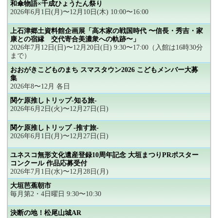
和傘物語×千成ひょうたん祭り
2026年6月1日(月)〜12月10日(木) 10:00〜16:00
上石津郷土資料館企画展「高木家の戦国時代 〜信長・秀吉・家
康との宿縁 交代寄合美濃衆への軌跡〜」
2026年7月12日(日)〜12月20日(日) 9:30〜17:00（入館は16時30分
まで）
おおがきこどものまち スマスタウン2026 こどもメンバー大募
集
2026年8〜12月 各日
関ケ原推しトリップ-知る旅-
2026年6月2日(火)〜12月27日(日)
関ケ原推しトリップ -推す旅-
2026年6月1日(月)〜12月27日(日)
ユネスコ無形文化遺産登録10周年記念 大垣まつりPRポスター
コンクール 作品応募受付
2026年7月1日(水)〜12月28日(月)
大垣芭蕉朝市
毎月第2・4日曜日 9:30〜10:30
決断の地！松尾山城AR