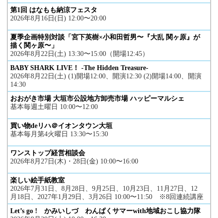
第1回 はなもも納涼フェスタ
2026年8月16日(日) 12:00〜20:00
夏季企画特別対談「宮下英樹×小和田哲男〜『大乱 関ヶ原』が
描く関ヶ原〜」
2026年8月22日(土) 13:30〜15:00（開場12:45）
BABY SHARK LIVE！ -The Hidden Treasure-
2026年8月22日(土) (1)開場12:00、開演12:30 (2)開場14:00、開演
14:30
おおがき市場 大垣市公設地方卸売市場 ハッピーマルシェ
基本毎週土曜日 10:00〜12:00
買い物deリハ＠イオンタウン大垣
基本毎月第4火曜日 13:30〜15:30
ワンストップ経営相談会
2026年8月27日(木)・28日(金) 10:00〜16:00
楽しい絵手紙教室
2026年7月31日、8月28日、9月25日、10月23日、11月27日、12
月18日、2027年1月29日、3月26日 10:00〜11:50 ※8回連続講座
Let’s go ! かみいしづ わんぱくサマーwith地域おこし協力隊