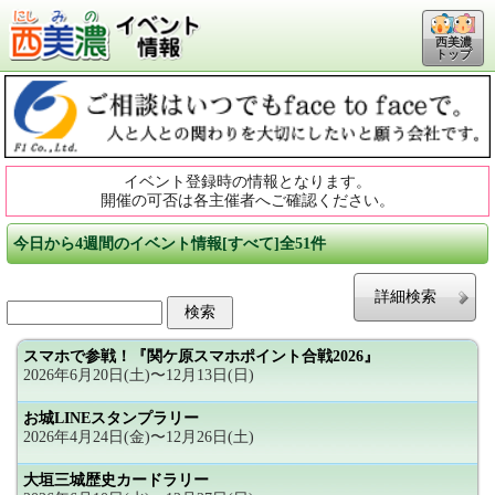
西美濃
トップ
イベント登録時の情報となります。
開催の可否は各主催者へご確認ください。
今日から4週間のイベント情報[すべて]全51件
詳細検索
スマホで参戦！『関ケ原スマホポイント合戦2026』
2026年6月20日(土)〜12月13日(日)
お城LINEスタンプラリー
2026年4月24日(金)〜12月26日(土)
大垣三城歴史カードラリー