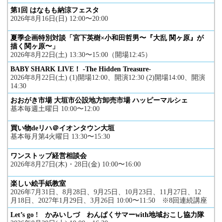
第1回 はなもも納涼フェスタ
2026年8月16日(日) 12:00〜20:00
夏季企画特別対談「宮下英樹×小和田哲男〜『大乱 関ヶ原』が
描く関ヶ原〜」
2026年8月22日(土) 13:30〜15:00（開場12:45）
BABY SHARK LIVE！ -The Hidden Treasure-
2026年8月22日(土) (1)開場12:00、開演12:30 (2)開場14:00、開演
14:30
おおがき市場 大垣市公設地方卸売市場 ハッピーマルシェ
基本毎週土曜日 10:00〜12:00
買い物deリハ＠イオンタウン大垣
基本毎月第4火曜日 13:30〜15:30
ワンストップ経営相談会
2026年8月27日(木)・28日(金) 10:00〜16:00
楽しい絵手紙教室
2026年7月31日、8月28日、9月25日、10月23日、11月27日、12
月18日、2027年1月29日、3月26日 10:00〜11:50 ※8回連続講座
Let’s go ! かみいしづ わんぱくサマーwith地域おこし協力隊