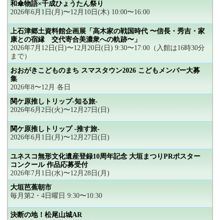
和傘物語×千成ひょうたん祭り
2026年6月1日(月)〜12月10日(木) 10:00〜16:00
上石津郷土資料館企画展「高木家の戦国時代 〜信長・秀吉・家
康との宿縁 交代寄合美濃衆への軌跡〜」
2026年7月12日(日)〜12月20日(日) 9:30〜17:00（入館は16時30分
まで）
おおがきこどものまち スマスタウン2026 こどもメンバー大募
集
2026年8〜12月 各日
関ケ原推しトリップ-知る旅-
2026年6月2日(火)〜12月27日(日)
関ケ原推しトリップ -推す旅-
2026年6月1日(月)〜12月27日(日)
ユネスコ無形文化遺産登録10周年記念 大垣まつりPRポスター
コンクール 作品応募受付
2026年7月1日(水)〜12月28日(月)
大垣芭蕉朝市
毎月第2・4日曜日 9:30〜10:30
決断の地！松尾山城AR