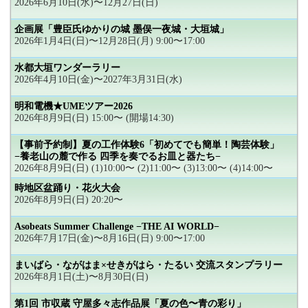
2026年6月10日(水)〜12月27日(日)
企画展「豊臣氏ゆかりの城 墨俣一夜城・大垣城」
2026年1月4日(日)〜12月28日(月) 9:00〜17:00
水都大垣ワンダーラリー
2026年4月10日(金)〜2027年3月31日(水)
明和電機★UMEツアー2026
2026年8月9日(日) 15:00〜 (開場14:30)
【事前予約制】夏の工作体験6「初めてでも簡単！陶芸体験」
−養老山の麓で作る 四季を奏でるお皿と器たち−
2026年8月9日(日) (1)10:00〜 (2)11:00〜 (3)13:00〜 (4)14:00〜
時地区盆踊り・花火大会
2026年8月9日(日) 20:20〜
Asobeats Summer Challenge −THE AI WORLD−
2026年7月17日(金)〜8月16日(日) 9:00〜17:00
まいばら・ながはま×せきがはら・たるい 交流スタンプラリー
2026年8月1日(土)〜8月30日(日)
第1回 市収蔵 守屋多々志作品展「夏の色〜青の彩り」