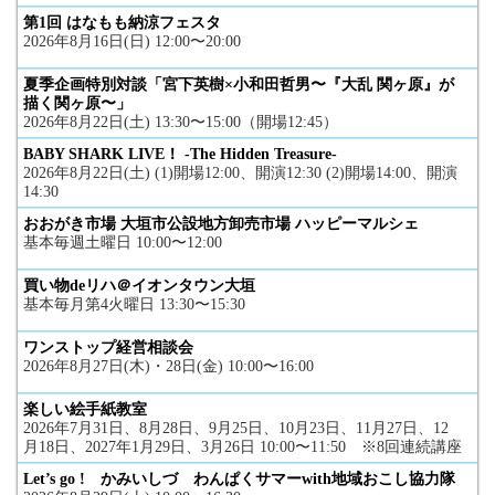
第1回 はなもも納涼フェスタ
2026年8月16日(日) 12:00〜20:00
夏季企画特別対談「宮下英樹×小和田哲男〜『大乱 関ヶ原』が
描く関ヶ原〜」
2026年8月22日(土) 13:30〜15:00（開場12:45）
BABY SHARK LIVE！ -The Hidden Treasure-
2026年8月22日(土) (1)開場12:00、開演12:30 (2)開場14:00、開演
14:30
おおがき市場 大垣市公設地方卸売市場 ハッピーマルシェ
基本毎週土曜日 10:00〜12:00
買い物deリハ＠イオンタウン大垣
基本毎月第4火曜日 13:30〜15:30
ワンストップ経営相談会
2026年8月27日(木)・28日(金) 10:00〜16:00
楽しい絵手紙教室
2026年7月31日、8月28日、9月25日、10月23日、11月27日、12
月18日、2027年1月29日、3月26日 10:00〜11:50 ※8回連続講座
Let’s go ! かみいしづ わんぱくサマーwith地域おこし協力隊