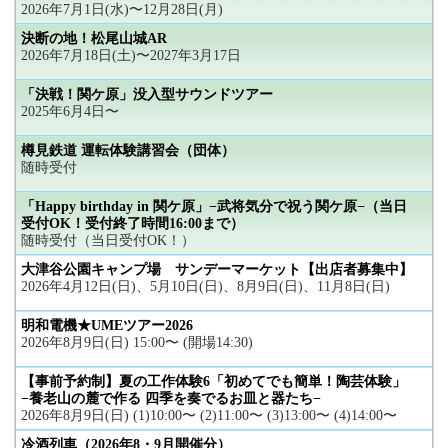
2026年7月1日(水)〜12月28日(月)
決断の地！松尾山城AR
2026年7月18日(土)〜2027年3月17日
「決戦！関ケ原」没入型サウンドツアー
2025年6月4日〜
樽見鉄道 運転体験講習会（団体）
随時受付
「Happy birthday in 関ケ原」−武将気分で祝う関ケ原−（当日
受付OK！受付終了時間16:00まで）
随時受付（当日受付OK！）
大津谷公園キャンプ場 サンデーマーケット【出店者募集中】
2026年4月12日(日)、5月10日(日)、8月9日(日)、11月8日(日)
明和電機★UMEツアー2026
2026年8月9日(日) 15:00〜 (開場14:30)
【事前予約制】夏の工作体験6「初めてでも簡単！陶芸体験」
−養老山の麓で作る 四季を奏でるお皿と器たち−
2026年8月9日(日) (1)10:00〜 (2)11:00〜 (3)13:00〜 (4)14:00〜
冷酒列車（2026年8・9月開催分）