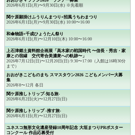
おおがきマラソン2026 ランナー募集
2026年6月1日(月)〜9月30日(水) ※先着順
関ケ原願掛けふうりんまつり×招風うちわまつり
2026年6月1日(月)〜9月30日(水) 10:00〜16:00
和傘物語×千成ひょうたん祭り
2026年6月1日(月)〜12月10日(木) 10:00〜16:00
上石津郷土資料館企画展「高木家の戦国時代 〜信長・秀吉・家
康との宿縁 交代寄合美濃衆への軌跡〜」
2026年7月12日(日)〜12月20日(日) 9:30〜17:00（入館は16時30分
まで）
おおがきこどものまち スマスタウン2026 こどもメンバー大募
集
2026年8〜12月 各日
関ケ原推しトリップ-知る旅-
2026年6月2日(火)〜12月27日(日)
関ケ原推しトリップ -推す旅-
2026年6月1日(月)〜12月27日(日)
ユネスコ無形文化遺産登録10周年記念 大垣まつりPRポスター
コンクール 作品応募受付