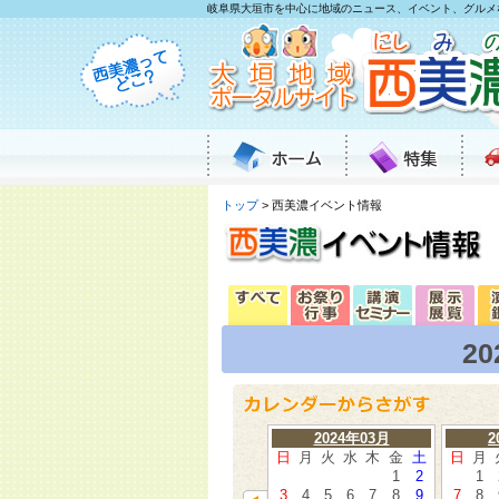
岐阜県大垣市を中心に地域のニュース、イベント、グルメ
トップ
> 西美濃イベント情報
2
2024年03月
2
日
月
火
水
木
金
土
日
月
1
2
1
3
4
5
6
7
8
9
7
8