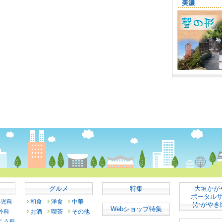
グルメ
特集
大垣かが
ポータル
小児科
和食
洋食
中華
(かがやき
Webショップ特集
外科
お酒
喫茶
その他
こう科