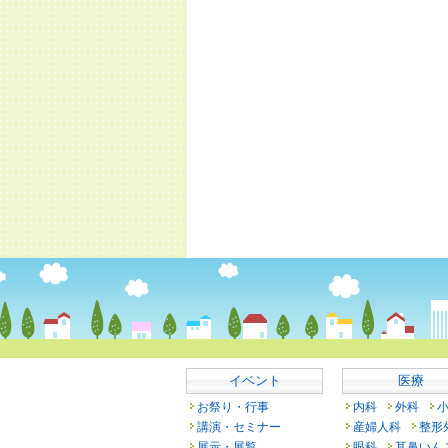
イベント
医療
お祭り・行事
内科
外科
講演・セミナー
産婦人科
整形
展示・展覧
眼科
耳鼻いん