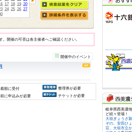
16
17
18
19
20
23
24
25
26
27
30
す。開催の可否は各主催者へご確認ください。
開催中のイベント
月
整理券が必要
先着順に受付
チケットが必要
事前に申込みが必要