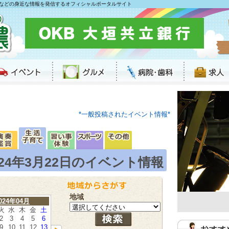
などの身近な情報を発信するオフィシャルポータルサイト
*一般投稿されたイベント情報*
024年3月22日のイベント情報
地域
024年04月
火
水
木
金
土
2
3
4
5
6
9
10
11
12
13