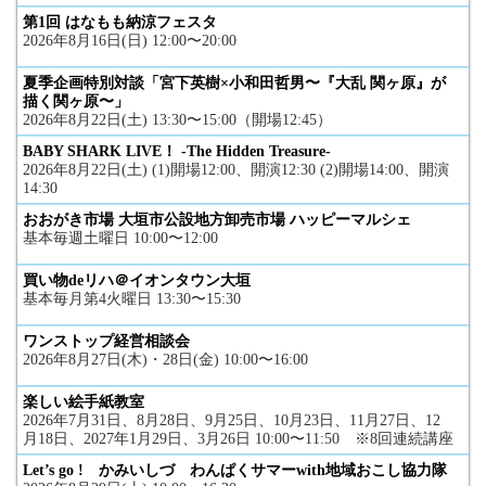
第1回 はなもも納涼フェスタ
2026年8月16日(日) 12:00〜20:00
夏季企画特別対談「宮下英樹×小和田哲男〜『大乱 関ヶ原』が
描く関ヶ原〜」
2026年8月22日(土) 13:30〜15:00（開場12:45）
BABY SHARK LIVE！ -The Hidden Treasure-
2026年8月22日(土) (1)開場12:00、開演12:30 (2)開場14:00、開演
14:30
おおがき市場 大垣市公設地方卸売市場 ハッピーマルシェ
基本毎週土曜日 10:00〜12:00
買い物deリハ＠イオンタウン大垣
基本毎月第4火曜日 13:30〜15:30
ワンストップ経営相談会
2026年8月27日(木)・28日(金) 10:00〜16:00
楽しい絵手紙教室
2026年7月31日、8月28日、9月25日、10月23日、11月27日、12
月18日、2027年1月29日、3月26日 10:00〜11:50 ※8回連続講座
Let’s go ! かみいしづ わんぱくサマーwith地域おこし協力隊