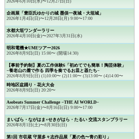
2026年6月10日(水)〜12月27日(日)
企画展「豊臣氏ゆかりの城 墨俣一夜城・大垣城」
2026年1月4日(日)〜12月28日(月) 9:00〜17:00
水都大垣ワンダーラリー
2026年4月10日(金)〜2027年3月31日(水)
明和電機★UMEツアー2026
2026年8月9日(日) 15:00〜 (開場14:30)
【事前予約制】夏の工作体験6「初めてでも簡単！陶芸体験」
−養老山の麓で作る 四季を奏でるお皿と器たち−
2026年8月9日(日) (1)10:00〜 (2)11:00〜 (3)13:00〜 (4)14:00〜
時地区盆踊り・花火大会
2026年8月9日(日) 20:20〜
Asobeats Summer Challenge −THE AI WORLD−
2026年7月17日(金)〜8月16日(日) 9:00〜17:00
まいばら・ながはま×せきがはら・たるい 交流スタンプラリー
2026年8月1日(土)〜8月30日(日)
第1回 市収蔵 守屋多々志作品展「夏の色〜青の彩り」