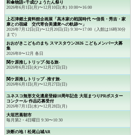
和傘物語×千成ひょうたん祭り
2026年6月1日(月)〜12月10日(木) 10:00〜16:00
上石津郷土資料館企画展「高木家の戦国時代 〜信長・秀吉・家
康との宿縁 交代寄合美濃衆への軌跡〜」
2026年7月12日(日)〜12月20日(日) 9:30〜17:00（入館は16時30分
まで）
おおがきこどものまち スマスタウン2026 こどもメンバー大募
集
2026年8〜12月 各日
関ケ原推しトリップ-知る旅-
2026年6月2日(火)〜12月27日(日)
関ケ原推しトリップ -推す旅-
2026年6月1日(月)〜12月27日(日)
ユネスコ無形文化遺産登録10周年記念 大垣まつりPRポスター
コンクール 作品応募受付
2026年7月1日(水)〜12月28日(月)
大垣芭蕉朝市
毎月第2・4日曜日 9:30〜10:30
決断の地！松尾山城AR