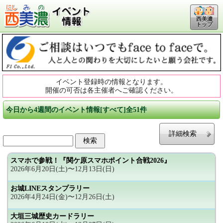
西美濃
トップ
イベント登録時の情報となります。
開催の可否は各主催者へご確認ください。
今日から4週間のイベント情報[すべて]全51件
詳細検索
スマホで参戦！『関ケ原スマホポイント合戦2026』
2026年6月20日(土)〜12月13日(日)
お城LINEスタンプラリー
2026年4月24日(金)〜12月26日(土)
大垣三城歴史カードラリー