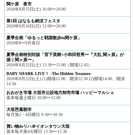
関ケ原 夜市
2026年8月15日(土) 16:00〜20:00
第1回 はなもも納涼フェスタ
2026年8月16日(日) 12:00〜20:00
夏季企画「ゆるっと戦国散歩in関ケ原」
2026年8〜9月各日
夏季企画特別対談「宮下英樹×小和田哲男〜『大乱 関ヶ原』が
描く関ヶ原〜」
2026年8月22日(土) 13:30〜15:00（開場12:45）
BABY SHARK LIVE！ -The Hidden Treasure-
2026年8月22日(土) (1)開場12:00、開演12:30 (2)開場14:00、開演
14:30
おおがき市場 大垣市公設地方卸売市場 ハッピーマルシェ
基本毎週土曜日 10:00〜12:00
大垣芭蕉朝市
毎月第2・4日曜日 9:30〜10:30
買い物deリハ＠イオンタウン大垣
基本毎月第4火曜日 13:30〜15:30