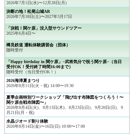
2026年7月1日(水)〜12月28日(月)
決断の地！松尾山城AR
2026年7月18日(土)〜2027年3月17日
「決戦！関ケ原」没入型サウンドツアー
2025年6月4日〜
樽見鉄道 運転体験講習会（団体）
随時受付
「Happy birthday in 関ケ原」−武将気分で祝う関ケ原−（当日
受付OK！受付終了時間16:00まで）
随時受付（当日受付OK！）
2026海津夏まつり
2026年8月11日(火・祝) 14:00〜19:30
夏季企画特別ワークショップ「飛び出す布陣図をつくろう！〜
関ケ原合戦布陣図〜」
2026年8月4日(火)、8月13日(木)、8月23日(日)、9月20日(日)、9
月21日(月・祝)
水晶ジオード割り体験
2026年8月14日(金)〜16日(日) 10:00〜17:00