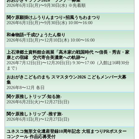
おおがきマラソン2026 ランナー募集
2026年6月1日(月)〜9月30日(水) ※先着順
関ケ原願掛けふうりんまつり×招風うちわまつり
2026年6月1日(月)〜9月30日(水) 10:00〜16:00
和傘物語×千成ひょうたん祭り
2026年6月1日(月)〜12月10日(木) 10:00〜16:00
上石津郷土資料館企画展「高木家の戦国時代 〜信長・秀吉・家
康との宿縁 交代寄合美濃衆への軌跡〜」
2026年7月12日(日)〜12月20日(日) 9:30〜17:00（入館は16時30分
まで）
おおがきこどものまち スマスタウン2026 こどもメンバー大募
集
2026年8〜12月 各日
関ケ原推しトリップ-知る旅-
2026年6月2日(火)〜12月27日(日)
関ケ原推しトリップ -推す旅-
2026年6月1日(月)〜12月27日(日)
ユネスコ無形文化遺産登録10周年記念 大垣まつりPRポスター
コンクール 作品応募受付