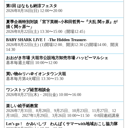
第1回 はなもも納涼フェスタ
2026年8月16日(日) 12:00〜20:00
夏季企画特別対談「宮下英樹×小和田哲男〜『大乱 関ヶ原』が
描く関ヶ原〜」
2026年8月22日(土) 13:30〜15:00（開場12:45）
BABY SHARK LIVE！ -The Hidden Treasure-
2026年8月22日(土) (1)開場12:00、開演12:30 (2)開場14:00、開演
14:30
おおがき市場 大垣市公設地方卸売市場 ハッピーマルシェ
基本毎週土曜日 10:00〜12:00
買い物deリハ＠イオンタウン大垣
基本毎月第4火曜日 13:30〜15:30
ワンストップ経営相談会
2026年8月27日(木)・28日(金) 10:00〜16:00
楽しい絵手紙教室
2026年7月31日、8月28日、9月25日、10月23日、11月27日、12
月18日、2027年1月29日、3月26日 10:00〜11:50 ※8回連続講座
Let’s go ! かみいしづ わんぱくサマーwith地域おこし協力隊