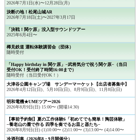
2026年7月1日(水)〜12月28日(月)
決断の地！松尾山城AR
2026年7月18日(土)〜2027年3月17日
「決戦！関ケ原」没入型サウンドツアー
2025年6月4日〜
樽見鉄道 運転体験講習会（団体）
随時受付
「Happy birthday in 関ケ原」−武将気分で祝う関ケ原−（当日
受付OK！受付終了時間16:00まで）
随時受付（当日受付OK！）
大津谷公園キャンプ場 サンデーマーケット【出店者募集中】
2026年4月12日(日)、5月10日(日)、8月9日(日)、11月8日(日)
明和電機★UMEツアー2026
2026年8月9日(日) 15:00〜 (開場14:30)
【事前予約制】夏の工作体験6「初めてでも簡単！陶芸体験」
−養老山の麓で作る 四季を奏でるお皿と器たち−
2026年8月9日(日) (1)10:00〜 (2)11:00〜 (3)13:00〜 (4)14:00〜
冷酒列車（2026年8・9月開催分）