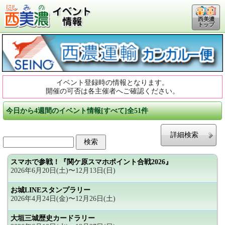
西美濃
トップ
イベント登録時の情報となります。
開催の可否は各主催者へご確認ください。
今日から4週間のイベント情報[すべて]全51件
詳細検索
スマホで参戦！『関ケ原スマホポイント合戦2026』
2026年6月20日(土)〜12月13日(日)
お城LINEスタンプラリー
2026年4月24日(金)〜12月26日(土)
大垣三城歴史カードラリー