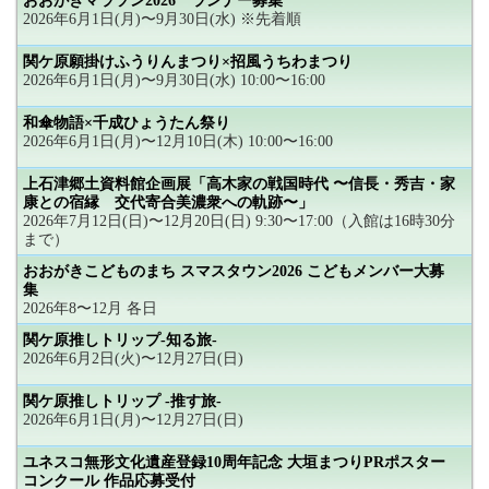
おおがきマラソン2026 ランナー募集
2026年6月1日(月)〜9月30日(水) ※先着順
関ケ原願掛けふうりんまつり×招風うちわまつり
2026年6月1日(月)〜9月30日(水) 10:00〜16:00
和傘物語×千成ひょうたん祭り
2026年6月1日(月)〜12月10日(木) 10:00〜16:00
上石津郷土資料館企画展「高木家の戦国時代 〜信長・秀吉・家
康との宿縁 交代寄合美濃衆への軌跡〜」
2026年7月12日(日)〜12月20日(日) 9:30〜17:00（入館は16時30分
まで）
おおがきこどものまち スマスタウン2026 こどもメンバー大募
集
2026年8〜12月 各日
関ケ原推しトリップ-知る旅-
2026年6月2日(火)〜12月27日(日)
関ケ原推しトリップ -推す旅-
2026年6月1日(月)〜12月27日(日)
ユネスコ無形文化遺産登録10周年記念 大垣まつりPRポスター
コンクール 作品応募受付