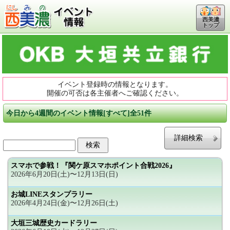
西美濃
トップ
イベント登録時の情報となります。
開催の可否は各主催者へご確認ください。
今日から4週間のイベント情報[すべて]全51件
詳細検索
スマホで参戦！『関ケ原スマホポイント合戦2026』
2026年6月20日(土)〜12月13日(日)
お城LINEスタンプラリー
2026年4月24日(金)〜12月26日(土)
大垣三城歴史カードラリー