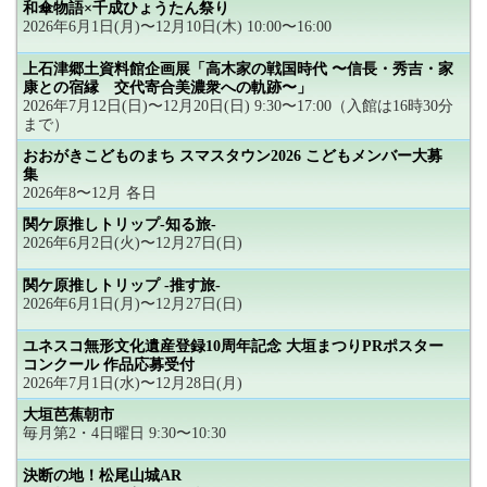
和傘物語×千成ひょうたん祭り
2026年6月1日(月)〜12月10日(木) 10:00〜16:00
上石津郷土資料館企画展「高木家の戦国時代 〜信長・秀吉・家
康との宿縁 交代寄合美濃衆への軌跡〜」
2026年7月12日(日)〜12月20日(日) 9:30〜17:00（入館は16時30分
まで）
おおがきこどものまち スマスタウン2026 こどもメンバー大募
集
2026年8〜12月 各日
関ケ原推しトリップ-知る旅-
2026年6月2日(火)〜12月27日(日)
関ケ原推しトリップ -推す旅-
2026年6月1日(月)〜12月27日(日)
ユネスコ無形文化遺産登録10周年記念 大垣まつりPRポスター
コンクール 作品応募受付
2026年7月1日(水)〜12月28日(月)
大垣芭蕉朝市
毎月第2・4日曜日 9:30〜10:30
決断の地！松尾山城AR