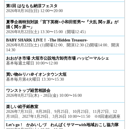
第1回 はなもも納涼フェスタ
2026年8月16日(日) 12:00〜20:00
夏季企画特別対談「宮下英樹×小和田哲男〜『大乱 関ヶ原』が
描く関ヶ原〜」
2026年8月22日(土) 13:30〜15:00（開場12:45）
BABY SHARK LIVE！ -The Hidden Treasure-
2026年8月22日(土) (1)開場12:00、開演12:30 (2)開場14:00、開演
14:30
おおがき市場 大垣市公設地方卸売市場 ハッピーマルシェ
基本毎週土曜日 10:00〜12:00
買い物deリハ＠イオンタウン大垣
基本毎月第4火曜日 13:30〜15:30
ワンストップ経営相談会
2026年8月27日(木)・28日(金) 10:00〜16:00
楽しい絵手紙教室
2026年7月31日、8月28日、9月25日、10月23日、11月27日、12
月18日、2027年1月29日、3月26日 10:00〜11:50 ※8回連続講座
Let’s go ! かみいしづ わんぱくサマーwith地域おこし協力隊