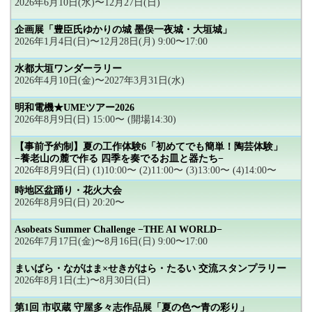
2026年6月10日(水)〜12月27日(日)
企画展「豊臣氏ゆかりの城 墨俣一夜城・大垣城」
2026年1月4日(日)〜12月28日(月) 9:00〜17:00
水都大垣ワンダーラリー
2026年4月10日(金)〜2027年3月31日(水)
明和電機★UMEツアー2026
2026年8月9日(日) 15:00〜 (開場14:30)
【事前予約制】夏の工作体験6「初めてでも簡単！陶芸体験」
−養老山の麓で作る 四季を奏でるお皿と器たち−
2026年8月9日(日) (1)10:00〜 (2)11:00〜 (3)13:00〜 (4)14:00〜
時地区盆踊り・花火大会
2026年8月9日(日) 20:20〜
Asobeats Summer Challenge −THE AI WORLD−
2026年7月17日(金)〜8月16日(日) 9:00〜17:00
まいばら・ながはま×せきがはら・たるい 交流スタンプラリー
2026年8月1日(土)〜8月30日(日)
第1回 市収蔵 守屋多々志作品展「夏の色〜青の彩り」