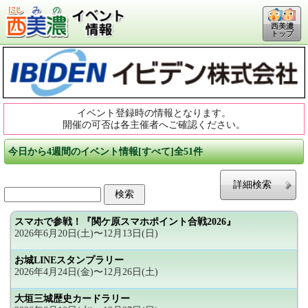
西美濃
トップ
イベント登録時の情報となります。
開催の可否は各主催者へご確認ください。
今日から4週間のイベント情報[すべて]全51件
詳細検索
スマホで参戦！『関ケ原スマホポイント合戦2026』
2026年6月20日(土)〜12月13日(日)
お城LINEスタンプラリー
2026年4月24日(金)〜12月26日(土)
大垣三城歴史カードラリー