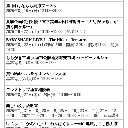
第1回 はなもも納涼フェスタ
2026年8月16日(日) 12:00〜20:00
夏季企画特別対談「宮下英樹×小和田哲男〜『大乱 関ヶ原』が
描く関ヶ原〜」
2026年8月22日(土) 13:30〜15:00（開場12:45）
BABY SHARK LIVE！ -The Hidden Treasure-
2026年8月22日(土) (1)開場12:00、開演12:30 (2)開場14:00、開演
14:30
おおがき市場 大垣市公設地方卸売市場 ハッピーマルシェ
基本毎週土曜日 10:00〜12:00
買い物deリハ＠イオンタウン大垣
基本毎月第4火曜日 13:30〜15:30
ワンストップ経営相談会
2026年8月27日(木)・28日(金) 10:00〜16:00
楽しい絵手紙教室
2026年7月31日、8月28日、9月25日、10月23日、11月27日、12
月18日、2027年1月29日、3月26日 10:00〜11:50 ※8回連続講座
Let’s go ! かみいしづ わんぱくサマーwith地域おこし協力隊