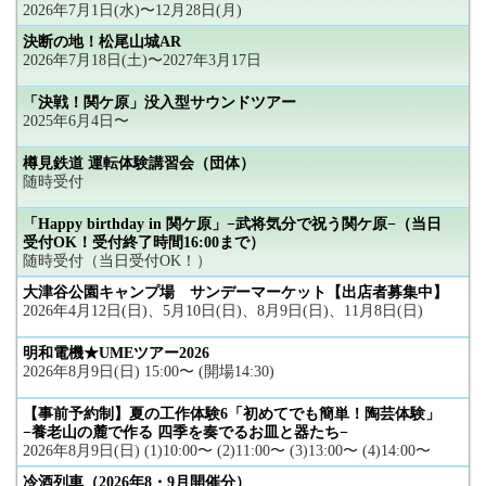
2026年7月1日(水)〜12月28日(月)
決断の地！松尾山城AR
2026年7月18日(土)〜2027年3月17日
「決戦！関ケ原」没入型サウンドツアー
2025年6月4日〜
樽見鉄道 運転体験講習会（団体）
随時受付
「Happy birthday in 関ケ原」−武将気分で祝う関ケ原−（当日
受付OK！受付終了時間16:00まで）
随時受付（当日受付OK！）
大津谷公園キャンプ場 サンデーマーケット【出店者募集中】
2026年4月12日(日)、5月10日(日)、8月9日(日)、11月8日(日)
明和電機★UMEツアー2026
2026年8月9日(日) 15:00〜 (開場14:30)
【事前予約制】夏の工作体験6「初めてでも簡単！陶芸体験」
−養老山の麓で作る 四季を奏でるお皿と器たち−
2026年8月9日(日) (1)10:00〜 (2)11:00〜 (3)13:00〜 (4)14:00〜
冷酒列車（2026年8・9月開催分）