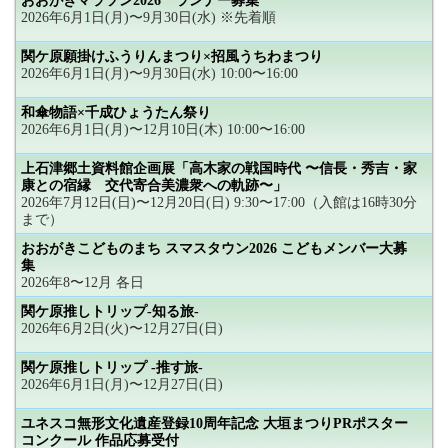
おおがきマラソン2026 ランナー募集
2026年6月1日(月)〜9月30日(水) ※先着順
関ケ原願掛けふうりんまつり×招風うちわまつり
2026年6月1日(月)〜9月30日(水) 10:00〜16:00
和傘物語×千成ひょうたん祭り
2026年6月1日(月)〜12月10日(木) 10:00〜16:00
上石津郷土資料館企画展「高木家の戦国時代 〜信長・秀吉・家
康との宿縁 交代寄合美濃衆への軌跡〜」
2026年7月12日(日)〜12月20日(日) 9:30〜17:00（入館は16時30分
まで）
おおがきこどものまち スマスタウン2026 こどもメンバー大募
集
2026年8〜12月 各日
関ケ原推しトリップ-知る旅-
2026年6月2日(火)〜12月27日(日)
関ケ原推しトリップ -推す旅-
2026年6月1日(月)〜12月27日(日)
ユネスコ無形文化遺産登録10周年記念 大垣まつりPRポスター
コンクール 作品応募受付