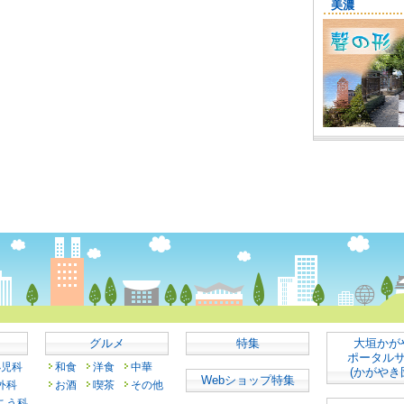
グルメ
特集
大垣かが
ポータル
小児科
和食
洋食
中華
(かがやき
Webショップ特集
外科
お酒
喫茶
その他
こう科