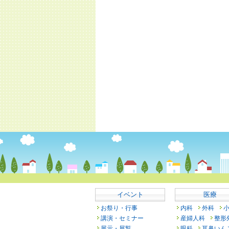
イベント
医療
お祭り・行事
内科
外科
講演・セミナー
産婦人科
整形
展示・展覧
眼科
耳鼻いん