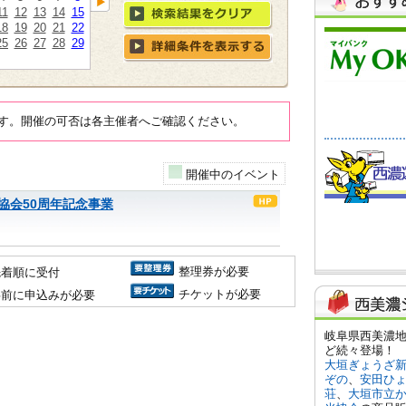
11
12
13
14
15
18
19
20
21
22
25
26
27
28
29
す。開催の可否は各主催者へご確認ください。
開催中のイベント
協会50周年記念事業
整理券が必要
先着順に受付
チケットが必要
事前に申込みが必要