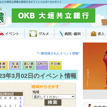
などの身近な情報を発信するオフィシャルポータルサイト
*一般投稿されたイベント情報*
023年3月02日のイベント情報
地域
023年04月
火
水
木
金
土
1
4
5
6
7
8