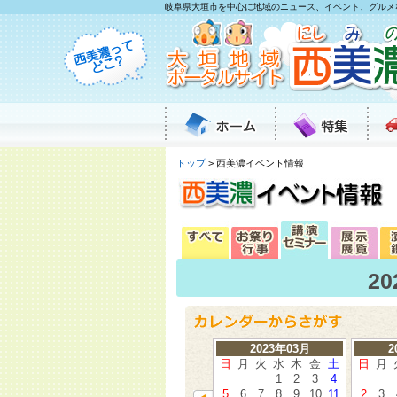
岐阜県大垣市を中心に地域のニュース、イベント、グルメ
トップ
> 西美濃イベント情報
2
2023年03月
2
日
月
火
水
木
金
土
日
月
1
2
3
4
5
6
7
8
9
10
11
2
3