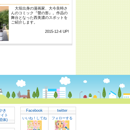
やき
Facebook
twitter
サイト
いいね！してね
フォローする
団体)