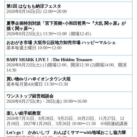
第1回 はなもも納涼フェスタ
2026年8月16日(日) 12:00〜20:00
夏季企画特別対談「宮下英樹×小和田哲男〜『大乱 関ヶ原』が
描く関ヶ原〜」
2026年8月22日(土) 13:30〜15:00（開場12:45）
おおがき市場 大垣市公設地方卸売市場 ハッピーマルシェ
基本毎週土曜日 10:00〜12:00
BABY SHARK LIVE！ -The Hidden Treasure-
2026年8月22日(土) (1)開場12:00、開演12:30 (2)開場14:00、開演
14:30
買い物deリハ＠イオンタウン大垣
基本毎月第4火曜日 13:30〜15:30
ワンストップ経営相談会
2026年8月27日(木)・28日(金) 10:00〜16:00
楽しい絵手紙教室
2026年7月31日、8月28日、9月25日、10月23日、11月27日、12
月18日、2027年1月29日、3月26日 10:00〜11:50 ※8回連続講座
Let’s go ! かみいしづ わんぱくサマーwith地域おこし協力隊