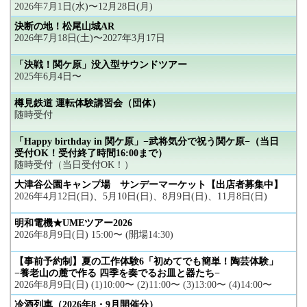
2026年7月1日(水)〜12月28日(月)
決断の地！松尾山城AR
2026年7月18日(土)〜2027年3月17日
「決戦！関ケ原」没入型サウンドツアー
2025年6月4日〜
樽見鉄道 運転体験講習会（団体）
随時受付
「Happy birthday in 関ケ原」−武将気分で祝う関ケ原−（当日
受付OK！受付終了時間16:00まで）
随時受付（当日受付OK！）
大津谷公園キャンプ場 サンデーマーケット【出店者募集中】
2026年4月12日(日)、5月10日(日)、8月9日(日)、11月8日(日)
明和電機★UMEツアー2026
2026年8月9日(日) 15:00〜 (開場14:30)
【事前予約制】夏の工作体験6「初めてでも簡単！陶芸体験」
−養老山の麓で作る 四季を奏でるお皿と器たち−
2026年8月9日(日) (1)10:00〜 (2)11:00〜 (3)13:00〜 (4)14:00〜
冷酒列車（2026年8・9月開催分）