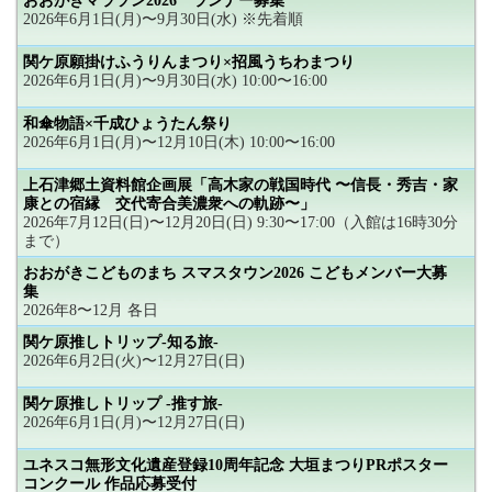
おおがきマラソン2026 ランナー募集
2026年6月1日(月)〜9月30日(水) ※先着順
関ケ原願掛けふうりんまつり×招風うちわまつり
2026年6月1日(月)〜9月30日(水) 10:00〜16:00
和傘物語×千成ひょうたん祭り
2026年6月1日(月)〜12月10日(木) 10:00〜16:00
上石津郷土資料館企画展「高木家の戦国時代 〜信長・秀吉・家
康との宿縁 交代寄合美濃衆への軌跡〜」
2026年7月12日(日)〜12月20日(日) 9:30〜17:00（入館は16時30分
まで）
おおがきこどものまち スマスタウン2026 こどもメンバー大募
集
2026年8〜12月 各日
関ケ原推しトリップ-知る旅-
2026年6月2日(火)〜12月27日(日)
関ケ原推しトリップ -推す旅-
2026年6月1日(月)〜12月27日(日)
ユネスコ無形文化遺産登録10周年記念 大垣まつりPRポスター
コンクール 作品応募受付