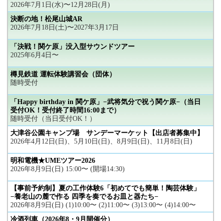
2026年7月1日(水)〜12月28日(月)
決断の地！松尾山城AR
2026年7月18日(土)〜2027年3月17日
「決戦！関ケ原」没入型サウンドツアー
2025年6月4日〜
樽見鉄道 運転体験講習会（団体）
随時受付
「Happy birthday in 関ケ原」−武将気分で祝う関ケ原−（当日
受付OK！受付終了時間16:00まで）
随時受付（当日受付OK！）
大津谷公園キャンプ場 サンデーマーケット【出店者募集中】
2026年4月12日(日)、5月10日(日)、8月9日(日)、11月8日(日)
明和電機★UMEツアー2026
2026年8月9日(日) 15:00〜 (開場14:30)
【事前予約制】夏の工作体験6「初めてでも簡単！陶芸体験」
−養老山の麓で作る 四季を奏でるお皿と器たち−
2026年8月9日(日) (1)10:00〜 (2)11:00〜 (3)13:00〜 (4)14:00〜
冷酒列車（2026年8・9月開催分）