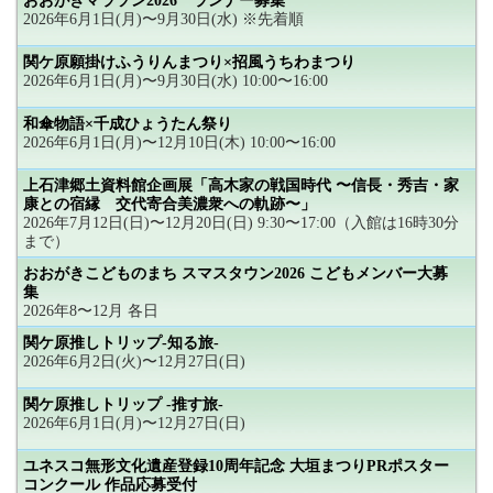
おおがきマラソン2026 ランナー募集
2026年6月1日(月)〜9月30日(水) ※先着順
関ケ原願掛けふうりんまつり×招風うちわまつり
2026年6月1日(月)〜9月30日(水) 10:00〜16:00
和傘物語×千成ひょうたん祭り
2026年6月1日(月)〜12月10日(木) 10:00〜16:00
上石津郷土資料館企画展「高木家の戦国時代 〜信長・秀吉・家
康との宿縁 交代寄合美濃衆への軌跡〜」
2026年7月12日(日)〜12月20日(日) 9:30〜17:00（入館は16時30分
まで）
おおがきこどものまち スマスタウン2026 こどもメンバー大募
集
2026年8〜12月 各日
関ケ原推しトリップ-知る旅-
2026年6月2日(火)〜12月27日(日)
関ケ原推しトリップ -推す旅-
2026年6月1日(月)〜12月27日(日)
ユネスコ無形文化遺産登録10周年記念 大垣まつりPRポスター
コンクール 作品応募受付