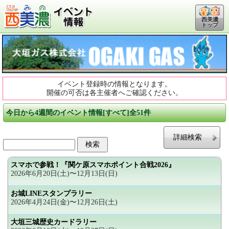
西美濃
トップ
イベント登録時の情報となります。
開催の可否は各主催者へご確認ください。
今日から4週間のイベント情報[すべて]全51件
詳細検索
スマホで参戦！『関ケ原スマホポイント合戦2026』
2026年6月20日(土)〜12月13日(日)
お城LINEスタンプラリー
2026年4月24日(金)〜12月26日(土)
大垣三城歴史カードラリー