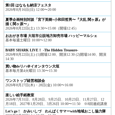
第1回 はなもも納涼フェスタ
2026年8月16日(日) 12:00〜20:00
夏季企画特別対談「宮下英樹×小和田哲男〜『大乱 関ヶ原』が
描く関ヶ原〜」
2026年8月22日(土) 13:30〜15:00（開場12:45）
おおがき市場 大垣市公設地方卸売市場 ハッピーマルシェ
基本毎週土曜日 10:00〜12:00
BABY SHARK LIVE！ -The Hidden Treasure-
2026年8月22日(土) (1)開場12:00、開演12:30 (2)開場14:00、開演
14:30
買い物deリハ＠イオンタウン大垣
基本毎月第4火曜日 13:30〜15:30
ワンストップ経営相談会
2026年8月27日(木)・28日(金) 10:00〜16:00
楽しい絵手紙教室
2026年7月31日、8月28日、9月25日、10月23日、11月27日、12
月18日、2027年1月29日、3月26日 10:00〜11:50 ※8回連続講座
Let’s go ! かみいしづ わんぱくサマーwith地域おこし協力隊