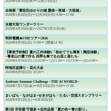
2026年6月10日(水)〜12月27日(日)
企画展「豊臣氏ゆかりの城 墨俣一夜城・大垣城」
2026年1月4日(日)〜12月28日(月) 9:00〜17:00
水都大垣ワンダーラリー
2026年4月10日(金)〜2027年3月31日(水)
明和電機★UMEツアー2026
2026年8月9日(日) 15:00〜 (開場14:30)
【事前予約制】夏の工作体験6「初めてでも簡単！陶芸体験」
−養老山の麓で作る 四季を奏でるお皿と器たち−
2026年8月9日(日) (1)10:00〜 (2)11:00〜 (3)13:00〜 (4)14:00〜
時地区盆踊り・花火大会
2026年8月9日(日) 20:20〜
Asobeats Summer Challenge −THE AI WORLD−
2026年7月17日(金)〜8月16日(日) 9:00〜17:00
まいばら・ながはま×せきがはら・たるい 交流スタンプラリー
2026年8月1日(土)〜8月30日(日)
第1回 市収蔵 守屋多々志作品展「夏の色〜青の彩り」