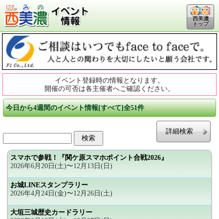
西美濃
トップ
イベント登録時の情報となります。
開催の可否は各主催者へご確認ください。
今日から4週間のイベント情報[すべて]全51件
詳細検索
スマホで参戦！『関ケ原スマホポイント合戦2026』
2026年6月20日(土)〜12月13日(日)
お城LINEスタンプラリー
2026年4月24日(金)〜12月26日(土)
大垣三城歴史カードラリー