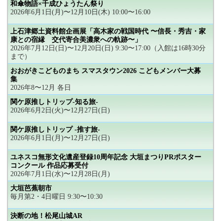
和傘物語×千成ひょうたん祭り
2026年6月1日(月)〜12月10日(木) 10:00〜16:00
上石津郷土資料館企画展「高木家の戦国時代 〜信長・秀吉・家
康との宿縁 交代寄合美濃衆への軌跡〜」
2026年7月12日(日)〜12月20日(日) 9:30〜17:00（入館は16時30分
まで）
おおがきこどものまち スマスタウン2026 こどもメンバー大募
集
2026年8〜12月 各日
関ケ原推しトリップ-知る旅-
2026年6月2日(火)〜12月27日(日)
関ケ原推しトリップ -推す旅-
2026年6月1日(月)〜12月27日(日)
ユネスコ無形文化遺産登録10周年記念 大垣まつりPRポスター
コンクール 作品応募受付
2026年7月1日(水)〜12月28日(月)
大垣芭蕉朝市
毎月第2・4日曜日 9:30〜10:30
決断の地！松尾山城AR