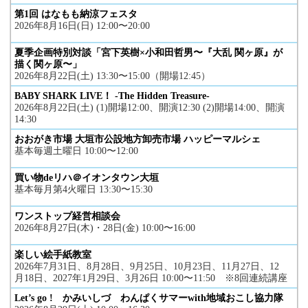
第1回 はなもも納涼フェスタ
2026年8月16日(日) 12:00〜20:00
夏季企画特別対談「宮下英樹×小和田哲男〜『大乱 関ヶ原』が
描く関ヶ原〜」
2026年8月22日(土) 13:30〜15:00（開場12:45）
BABY SHARK LIVE！ -The Hidden Treasure-
2026年8月22日(土) (1)開場12:00、開演12:30 (2)開場14:00、開演
14:30
おおがき市場 大垣市公設地方卸売市場 ハッピーマルシェ
基本毎週土曜日 10:00〜12:00
買い物deリハ＠イオンタウン大垣
基本毎月第4火曜日 13:30〜15:30
ワンストップ経営相談会
2026年8月27日(木)・28日(金) 10:00〜16:00
楽しい絵手紙教室
2026年7月31日、8月28日、9月25日、10月23日、11月27日、12
月18日、2027年1月29日、3月26日 10:00〜11:50 ※8回連続講座
Let’s go ! かみいしづ わんぱくサマーwith地域おこし協力隊