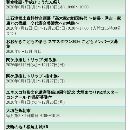
和傘物語×千成ひょうたん祭り
2026年6月1日(月)〜12月10日(木) 10:00〜16:00
上石津郷土資料館企画展「高木家の戦国時代 〜信長・秀吉・家
康との宿縁 交代寄合美濃衆への軌跡〜」
2026年7月12日(日)〜12月20日(日) 9:30〜17:00（入館は16時30分
まで）
おおがきこどものまち スマスタウン2026 こどもメンバー大募
集
2026年8〜12月 各日
関ケ原推しトリップ-知る旅-
2026年6月2日(火)〜12月27日(日)
関ケ原推しトリップ -推す旅-
2026年6月1日(月)〜12月27日(日)
ユネスコ無形文化遺産登録10周年記念 大垣まつりPRポスター
コンクール 作品応募受付
2026年7月1日(水)〜12月28日(月)
大垣芭蕉朝市
毎月第2・4日曜日 9:30〜10:30
決断の地！松尾山城AR