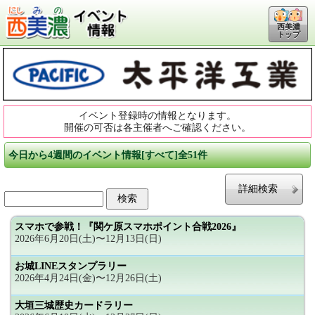
西美濃
トップ
イベント登録時の情報となります。
開催の可否は各主催者へご確認ください。
今日から4週間のイベント情報[すべて]全51件
詳細検索
スマホで参戦！『関ケ原スマホポイント合戦2026』
2026年6月20日(土)〜12月13日(日)
お城LINEスタンプラリー
2026年4月24日(金)〜12月26日(土)
大垣三城歴史カードラリー