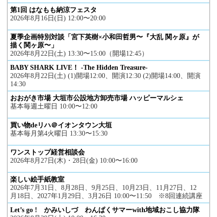
第1回 はなもも納涼フェスタ
2026年8月16日(日) 12:00〜20:00
夏季企画特別対談「宮下英樹×小和田哲男〜『大乱 関ヶ原』が
描く関ヶ原〜」
2026年8月22日(土) 13:30〜15:00（開場12:45）
BABY SHARK LIVE！ -The Hidden Treasure-
2026年8月22日(土) (1)開場12:00、開演12:30 (2)開場14:00、開演
14:30
おおがき市場 大垣市公設地方卸売市場 ハッピーマルシェ
基本毎週土曜日 10:00〜12:00
買い物deリハ＠イオンタウン大垣
基本毎月第4火曜日 13:30〜15:30
ワンストップ経営相談会
2026年8月27日(木)・28日(金) 10:00〜16:00
楽しい絵手紙教室
2026年7月31日、8月28日、9月25日、10月23日、11月27日、12
月18日、2027年1月29日、3月26日 10:00〜11:50 ※8回連続講座
Let’s go ! かみいしづ わんぱくサマーwith地域おこし協力隊