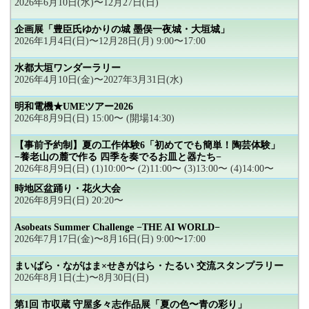
2026年6月10日(水)〜12月27日(日)
企画展「豊臣氏ゆかりの城 墨俣一夜城・大垣城」
2026年1月4日(日)〜12月28日(月) 9:00〜17:00
水都大垣ワンダーラリー
2026年4月10日(金)〜2027年3月31日(水)
明和電機★UMEツアー2026
2026年8月9日(日) 15:00〜 (開場14:30)
【事前予約制】夏の工作体験6「初めてでも簡単！陶芸体験」
−養老山の麓で作る 四季を奏でるお皿と器たち−
2026年8月9日(日) (1)10:00〜 (2)11:00〜 (3)13:00〜 (4)14:00〜
時地区盆踊り・花火大会
2026年8月9日(日) 20:20〜
Asobeats Summer Challenge −THE AI WORLD−
2026年7月17日(金)〜8月16日(日) 9:00〜17:00
まいばら・ながはま×せきがはら・たるい 交流スタンプラリー
2026年8月1日(土)〜8月30日(日)
第1回 市収蔵 守屋多々志作品展「夏の色〜青の彩り」