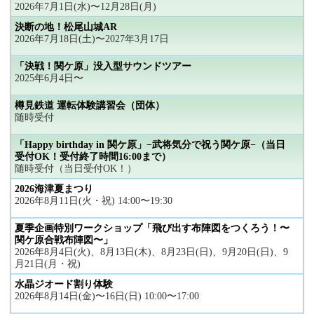
2026年7月1日(水)〜12月28日(月)
決断の地！松尾山城AR
2026年7月18日(土)〜2027年3月17日
「決戦！関ケ原」没入型サウンドツアー
2025年6月4日〜
樽見鉄道 運転体験講習会（団体）
随時受付
「Happy birthday in 関ケ原」−武将気分で祝う関ケ原−（当日
受付OK！受付終了時間16:00まで）
随時受付（当日受付OK！）
2026海津夏まつり
2026年8月11日(火・祝) 14:00〜19:30
夏季企画特別ワークショップ「飛び出す布陣図をつくろう！〜
関ケ原合戦布陣図〜」
2026年8月4日(火)、8月13日(木)、8月23日(日)、9月20日(日)、9
月21日(月・祝)
水晶ジオード割り体験
2026年8月14日(金)〜16日(日) 10:00〜17:00