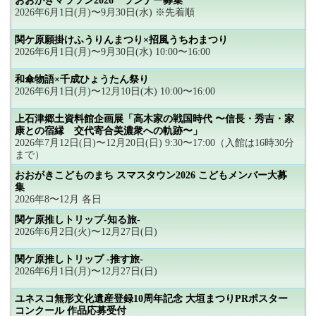
おおがきマラソン2026 ランナー募集
2026年6月1日(月)〜9月30日(水) ※先着順
関ケ原願掛けふうりんまつり×招風うちわまつり
2026年6月1日(月)〜9月30日(水) 10:00〜16:00
和傘物語×千成ひょうたん祭り
2026年6月1日(月)〜12月10日(木) 10:00〜16:00
上石津郷土資料館企画展「高木家の戦国時代 〜信長・秀吉・家
康との宿縁 交代寄合美濃衆への軌跡〜」
2026年7月12日(日)〜12月20日(日) 9:30〜17:00（入館は16時30分
まで）
おおがきこどものまち スマスタウン2026 こどもメンバー大募
集
2026年8〜12月 各日
関ケ原推しトリップ-知る旅-
2026年6月2日(火)〜12月27日(日)
関ケ原推しトリップ -推す旅-
2026年6月1日(月)〜12月27日(日)
ユネスコ無形文化遺産登録10周年記念 大垣まつりPRポスター
コンクール 作品応募受付