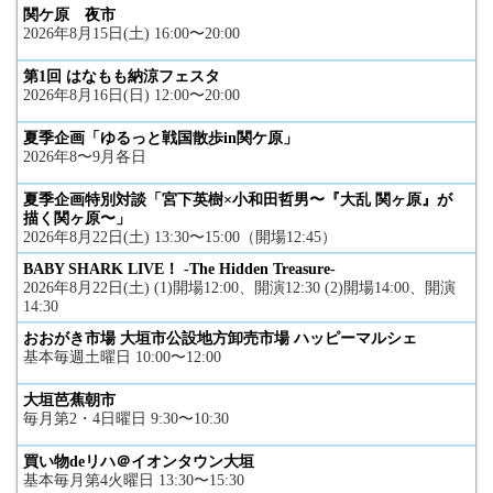
関ケ原 夜市
2026年8月15日(土) 16:00〜20:00
第1回 はなもも納涼フェスタ
2026年8月16日(日) 12:00〜20:00
夏季企画「ゆるっと戦国散歩in関ケ原」
2026年8〜9月各日
夏季企画特別対談「宮下英樹×小和田哲男〜『大乱 関ヶ原』が
描く関ヶ原〜」
2026年8月22日(土) 13:30〜15:00（開場12:45）
BABY SHARK LIVE！ -The Hidden Treasure-
2026年8月22日(土) (1)開場12:00、開演12:30 (2)開場14:00、開演
14:30
おおがき市場 大垣市公設地方卸売市場 ハッピーマルシェ
基本毎週土曜日 10:00〜12:00
大垣芭蕉朝市
毎月第2・4日曜日 9:30〜10:30
買い物deリハ＠イオンタウン大垣
基本毎月第4火曜日 13:30〜15:30