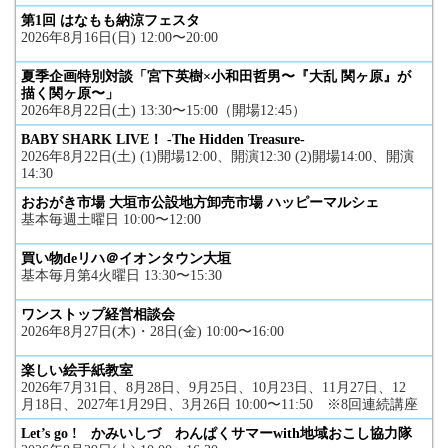
第1回 はなもも納涼フェスタ
2026年8月16日(日) 12:00〜20:00
夏季企画特別対談「宮下英樹×小和田哲男〜『大乱 関ヶ原』が
描く関ヶ原〜」
2026年8月22日(土) 13:30〜15:00（開場12:45）
BABY SHARK LIVE！ -The Hidden Treasure-
2026年8月22日(土) (1)開場12:00、開演12:30 (2)開場14:00、開演
14:30
おおがき市場 大垣市公設地方卸売市場 ハッピーマルシェ
基本毎週土曜日 10:00〜12:00
買い物deリハ＠イオンタウン大垣
基本毎月第4火曜日 13:30〜15:30
ワンストップ経営相談会
2026年8月27日(木)・28日(金) 10:00〜16:00
楽しい絵手紙教室
2026年7月31日、8月28日、9月25日、10月23日、11月27日、12
月18日、2027年1月29日、3月26日 10:00〜11:50 ※8回連続講座
Let’s go ! かみいしづ わんぱくサマーwith地域おこし協力隊