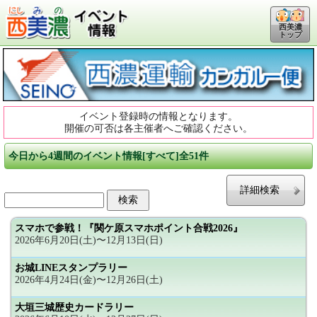
西美濃
トップ
イベント登録時の情報となります。
開催の可否は各主催者へご確認ください。
今日から4週間のイベント情報[すべて]全51件
詳細検索
スマホで参戦！『関ケ原スマホポイント合戦2026』
2026年6月20日(土)〜12月13日(日)
お城LINEスタンプラリー
2026年4月24日(金)〜12月26日(土)
大垣三城歴史カードラリー