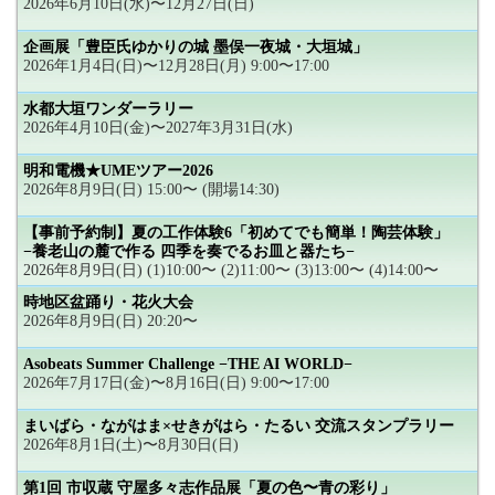
2026年6月10日(水)〜12月27日(日)
企画展「豊臣氏ゆかりの城 墨俣一夜城・大垣城」
2026年1月4日(日)〜12月28日(月) 9:00〜17:00
水都大垣ワンダーラリー
2026年4月10日(金)〜2027年3月31日(水)
明和電機★UMEツアー2026
2026年8月9日(日) 15:00〜 (開場14:30)
【事前予約制】夏の工作体験6「初めてでも簡単！陶芸体験」
−養老山の麓で作る 四季を奏でるお皿と器たち−
2026年8月9日(日) (1)10:00〜 (2)11:00〜 (3)13:00〜 (4)14:00〜
時地区盆踊り・花火大会
2026年8月9日(日) 20:20〜
Asobeats Summer Challenge −THE AI WORLD−
2026年7月17日(金)〜8月16日(日) 9:00〜17:00
まいばら・ながはま×せきがはら・たるい 交流スタンプラリー
2026年8月1日(土)〜8月30日(日)
第1回 市収蔵 守屋多々志作品展「夏の色〜青の彩り」