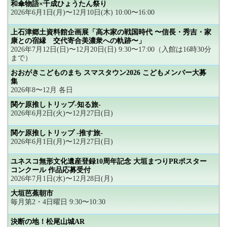
和傘物語×千成ひょうたん祭り
2026年6月1日(月)〜12月10日(木) 10:00〜16:00
上石津郷土資料館企画展「高木家の戦国時代 〜信長・秀吉・家
康との宿縁 交代寄合美濃衆への軌跡〜」
2026年7月12日(日)〜12月20日(日) 9:30〜17:00（入館は16時30分
まで）
おおがきこどものまち スマスタウン2026 こどもメンバー大募
集
2026年8〜12月 各日
関ケ原推しトリップ-知る旅-
2026年6月2日(火)〜12月27日(日)
関ケ原推しトリップ -推す旅-
2026年6月1日(月)〜12月27日(日)
ユネスコ無形文化遺産登録10周年記念 大垣まつりPRポスター
コンクール 作品応募受付
2026年7月1日(水)〜12月28日(月)
大垣芭蕉朝市
毎月第2・4日曜日 9:30〜10:30
決断の地！松尾山城AR