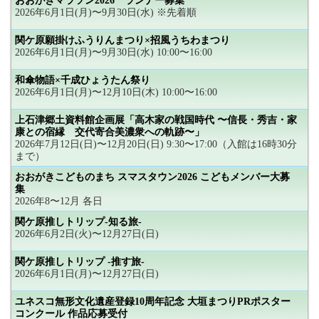
おおがきマラソン2026 ランナー募集
2026年6月1日(月)〜9月30日(水) ※先着順
関ケ原願掛けふうりんまつり×招風うちわまつり
2026年6月1日(月)〜9月30日(水) 10:00〜16:00
和傘物語×千成ひょうたん祭り
2026年6月1日(月)〜12月10日(木) 10:00〜16:00
上石津郷土資料館企画展「高木家の戦国時代 〜信長・秀吉・家
康との宿縁 交代寄合美濃衆への軌跡〜」
2026年7月12日(日)〜12月20日(日) 9:30〜17:00（入館は16時30分
まで）
おおがきこどものまち スマスタウン2026 こどもメンバー大募
集
2026年8〜12月 各日
関ケ原推しトリップ-知る旅-
2026年6月2日(火)〜12月27日(日)
関ケ原推しトリップ -推す旅-
2026年6月1日(月)〜12月27日(日)
ユネスコ無形文化遺産登録10周年記念 大垣まつりPRポスター
コンクール 作品応募受付