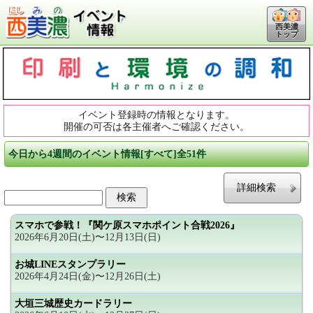
西美濃
トップ
イベント登録時の情報となります。
開催の可否は各主催者へご確認ください。
今日から4週間のイベント情報[すべて]全51件
詳細検索
スマホで参戦！『関ケ原スマホポイント合戦2026』
2026年6月20日(土)〜12月13日(日)
お城LINEスタンプラリー
2026年4月24日(金)〜12月26日(土)
大垣三城歴史カードラリー