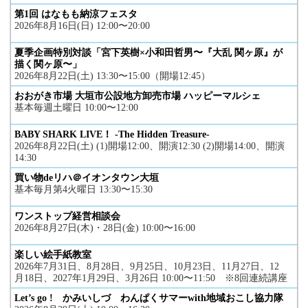
第1回 はなもも納涼フェスタ
2026年8月16日(日) 12:00〜20:00
夏季企画特別対談「宮下英樹×小和田哲男〜『大乱 関ヶ原』が
描く関ヶ原〜」
2026年8月22日(土) 13:30〜15:00（開場12:45）
おおがき市場 大垣市公設地方卸売市場 ハッピーマルシェ
基本毎週土曜日 10:00〜12:00
BABY SHARK LIVE！ -The Hidden Treasure-
2026年8月22日(土) (1)開場12:00、開演12:30 (2)開場14:00、開演
14:30
買い物deリハ＠イオンタウン大垣
基本毎月第4火曜日 13:30〜15:30
ワンストップ経営相談会
2026年8月27日(木)・28日(金) 10:00〜16:00
楽しい絵手紙教室
2026年7月31日、8月28日、9月25日、10月23日、11月27日、12
月18日、2027年1月29日、3月26日 10:00〜11:50 ※8回連続講座
Let’s go ! かみいしづ わんぱくサマーwith地域おこし協力隊