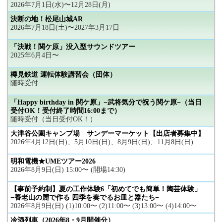
2026年7月1日(水)〜12月28日(月)
決断の地！松尾山城AR
2026年7月18日(土)〜2027年3月17日
「決戦！関ケ原」没入型サウンドツアー
2025年6月4日〜
樽見鉄道 運転体験講習会（団体）
随時受付
「Happy birthday in 関ケ原」−武将気分で祝う関ケ原−（当日
受付OK！受付終了時間16:00まで）
随時受付（当日受付OK！）
大津谷公園キャンプ場 サンデーマーケット【出店者募集中】
2026年4月12日(日)、5月10日(日)、8月9日(日)、11月8日(日)
明和電機★UMEツアー2026
2026年8月9日(日) 15:00〜 (開場14:30)
【事前予約制】夏の工作体験6「初めてでも簡単！陶芸体験」
−養老山の麓で作る 四季を奏でるお皿と器たち−
2026年8月9日(日) (1)10:00〜 (2)11:00〜 (3)13:00〜 (4)14:00〜
冷酒列車（2026年8・9月開催分）