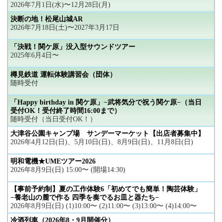
2026年7月1日(水)〜12月28日(月)
決断の地！松尾山城AR
2026年7月18日(土)〜2027年3月17日
「決戦！関ケ原」没入型サウンドツアー
2025年6月4日〜
樽見鉄道 運転体験講習会（団体）
随時受付
「Happy birthday in 関ケ原」−武将気分で祝う関ケ原−（当日
受付OK！受付終了時間16:00まで）
随時受付（当日受付OK！）
大津谷公園キャンプ場 サンデーマーケット【出店者募集中】
2026年4月12日(日)、5月10日(日)、8月9日(日)、11月8日(日)
明和電機★UMEツアー2026
2026年8月9日(日) 15:00〜 (開場14:30)
【事前予約制】夏の工作体験6「初めてでも簡単！陶芸体験」
−養老山の麓で作る 四季を奏でるお皿と器たち−
2026年8月9日(日) (1)10:00〜 (2)11:00〜 (3)13:00〜 (4)14:00〜
冷酒列車（2026年8・9月開催分）