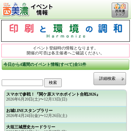
西美濃
トップ
イベント登録時の情報となります。
開催の可否は各主催者へご確認ください。
今日から4週間のイベント情報[すべて]全51件
詳細検索
スマホで参戦！『関ケ原スマホポイント合戦2026』
2026年6月20日(土)〜12月13日(日)
お城LINEスタンプラリー
2026年4月24日(金)〜12月26日(土)
大垣三城歴史カードラリー