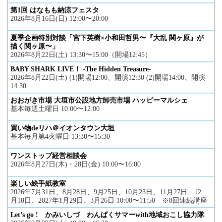
第1回 はなもも納涼フェスタ
2026年8月16日(日) 12:00〜20:00
夏季企画特別対談「宮下英樹×小和田哲男〜『大乱 関ヶ原』が
描く関ヶ原〜」
2026年8月22日(土) 13:30〜15:00（開場12:45）
BABY SHARK LIVE！ -The Hidden Treasure-
2026年8月22日(土) (1)開場12:00、開演12:30 (2)開場14:00、開演
14:30
おおがき市場 大垣市公設地方卸売市場 ハッピーマルシェ
基本毎週土曜日 10:00〜12:00
買い物deリハ＠イオンタウン大垣
基本毎月第4火曜日 13:30〜15:30
ワンストップ経営相談会
2026年8月27日(木)・28日(金) 10:00〜16:00
楽しい絵手紙教室
2026年7月31日、8月28日、9月25日、10月23日、11月27日、12
月18日、2027年1月29日、3月26日 10:00〜11:50 ※8回連続講座
Let’s go ! かみいしづ わんぱくサマーwith地域おこし協力隊