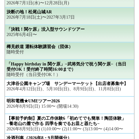
2026年7月1日(水)〜12月28日(月)
決断の地！松尾山城AR
2026年7月18日(土)〜2027年3月17日
「決戦！関ケ原」没入型サウンドツアー
2025年6月4日〜
樽見鉄道 運転体験講習会（団体）
随時受付
「Happy birthday in 関ケ原」−武将気分で祝う関ケ原−（当日
受付OK！受付終了時間16:00まで）
随時受付（当日受付OK！）
大津谷公園キャンプ場 サンデーマーケット【出店者募集中】
2026年4月12日(日)、5月10日(日)、8月9日(日)、11月8日(日)
明和電機★UMEツアー2026
2026年8月9日(日) 15:00〜 (開場14:30)
【事前予約制】夏の工作体験6「初めてでも簡単！陶芸体験」
−養老山の麓で作る 四季を奏でるお皿と器たち−
2026年8月9日(日) (1)10:00〜 (2)11:00〜 (3)13:00〜 (4)14:00〜
冷酒列車（2026年8・9月開催分）