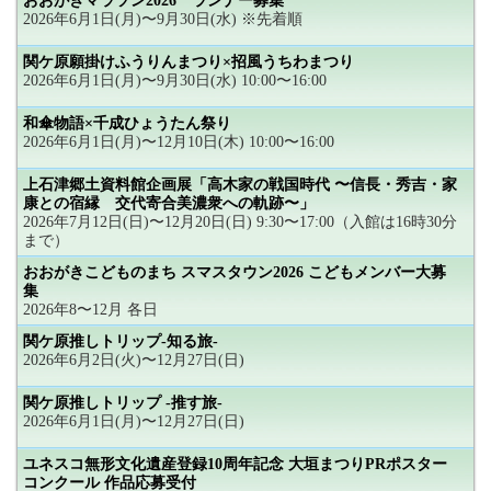
おおがきマラソン2026 ランナー募集
2026年6月1日(月)〜9月30日(水) ※先着順
関ケ原願掛けふうりんまつり×招風うちわまつり
2026年6月1日(月)〜9月30日(水) 10:00〜16:00
和傘物語×千成ひょうたん祭り
2026年6月1日(月)〜12月10日(木) 10:00〜16:00
上石津郷土資料館企画展「高木家の戦国時代 〜信長・秀吉・家
康との宿縁 交代寄合美濃衆への軌跡〜」
2026年7月12日(日)〜12月20日(日) 9:30〜17:00（入館は16時30分
まで）
おおがきこどものまち スマスタウン2026 こどもメンバー大募
集
2026年8〜12月 各日
関ケ原推しトリップ-知る旅-
2026年6月2日(火)〜12月27日(日)
関ケ原推しトリップ -推す旅-
2026年6月1日(月)〜12月27日(日)
ユネスコ無形文化遺産登録10周年記念 大垣まつりPRポスター
コンクール 作品応募受付