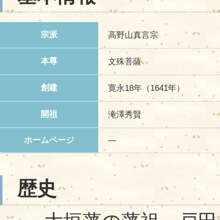
宗派
高野山真言宗
本尊
文殊菩薩
創建
寛永18年（1641年）
開祖
滝澤秀賢
ホームページ
―
歴史