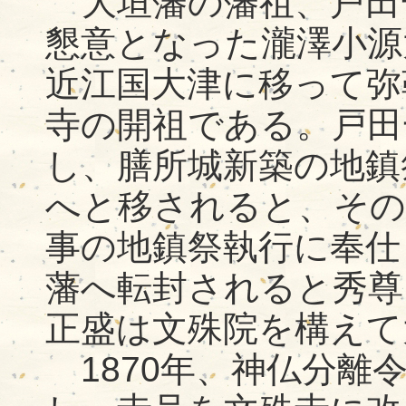
大垣藩の藩祖、戸田
懇意となった瀧澤小源
近江国大津に移って弥
寺の開祖である。戸田
し、膳所城新築の地鎮
へと移されると、その
事の地鎮祭執行に奉仕し
藩へ転封されると秀尊
正盛は文殊院を構えて
1870年、神仏分離