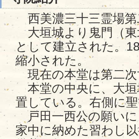
西美濃三十三霊場第
大垣城より鬼門（東北
として建立された。1
縮小された。
現在の本堂は第二次
本堂の中央に、大垣
置している。右側に聖
戸田一西公の願いに
家中に納めた習わし以