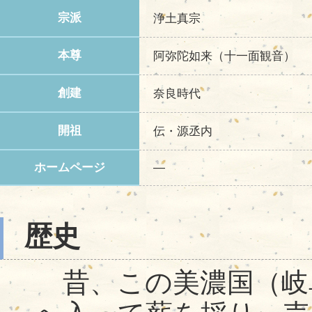
宗派
浄土真宗
本尊
阿弥陀如来（十一面観音）
創建
奈良時代
開祖
伝・源丞内
ホームページ
―
歴史
昔、この美濃国（岐