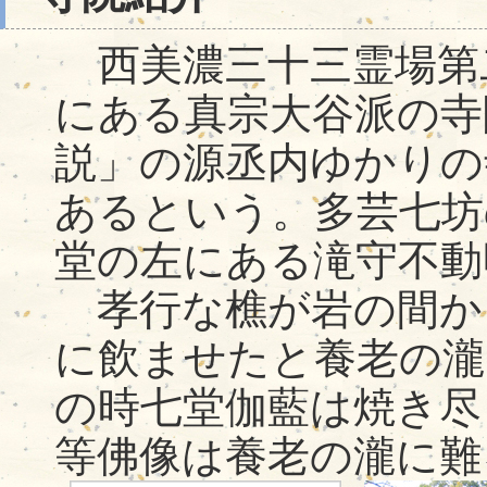
西美濃三十三霊場第
にある真宗大谷派の寺
説」の源丞内ゆかりの
あるという。多芸七坊
堂の左にある滝守不動
孝行な樵が岩の間か
に飲ませたと養老の瀧
の時七堂伽藍は焼き尽
等佛像は養老の瀧に難