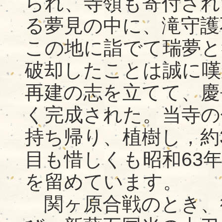
られ、寺領も寄付され
る夢見の中に、滝守護
この地に詣でて瑞夢と
破却したことは誠に嘆
再建の志を立てて、慶長
く完成された。当寺の
持ち帰り、植樹し，約
目も惜しくも昭和63
を留めています。
関ヶ原合戦のとき、