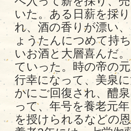
へ入って薪を採り、売
いた。ある日薪を採り
れ、酒の香りが漂い、
ょうたんにつめて持ち
いお酒と大層喜んだ。
ていった。時の帝の元
行幸になって、美泉に
かにご回復され、醴泉
って、年号を養老元年
を授けられるなどの恩