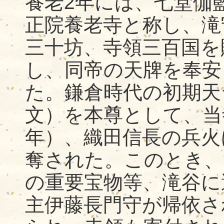
養老2年には、七堂伽
正院養老寺と称し、滝
三十坊、寺領三百国を
し、同帝の天牌を奉安
た。鎌倉時代の初期天
文）を本尊として、当
年）、織田信長の兵火
奪された。このとき、
の重要宝物等、滝谷に
主伊藤長門守が帰依され