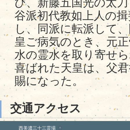
び、新藤五国光の太刀
谷派初代教如上人の揖
し、同派に転派して、
皇ご病気のとき、元正帝
水の霊水を取り寄せら
喜ばれた天皇は、父君
賜になった。
交通アクセス