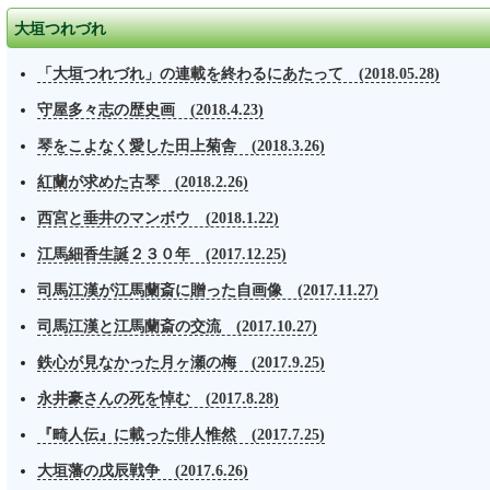
大垣つれづれ
「大垣つれづれ」の連載を終わるにあたって (2018.05.28)
守屋多々志の歴史画 (2018.4.23)
琴をこよなく愛した田上菊舎 (2018.3.26)
紅蘭が求めた古琴 (2018.2.26)
西宮と垂井のマンボウ (2018.1.22)
江馬細香生誕２３０年 (2017.12.25)
司馬江漢が江馬蘭斎に贈った自画像 (2017.11.27)
司馬江漢と江馬蘭斎の交流 (2017.10.27)
鉄心が見なかった月ヶ瀬の梅 (2017.9.25)
永井豪さんの死を悼む (2017.8.28)
『畸人伝』に載った俳人惟然 (2017.7.25)
大垣藩の戊辰戦争 (2017.6.26)