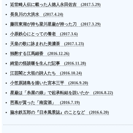
近世畸人伝に載った人徳人永田佐吉 (2017.5.29)
長良川の大洪水 (2017.4.24)
藤田東湖が持ち梁川星巌が持った刀 (2017.3.29)
小原鉄心にとっての養老 (2017.3.6)
天皇の歌に詠まれた美濃茶 (2017.1.23)
独酌する江馬細香 (2016.12.26)
綺堂の怪談噺を生んだ記事 (2016.11.28)
江芸閣と大垣の詩人たち (2016.10.24)
小笠原諸島を描いた宮本三平 (2016.9.20)
星巌は「糸屋の娘」で起承転結を説いたか (2016.8.22)
芭蕉が貰った「南蛮酒」 (2016.7.19)
脇水鉄五郎の『日本風景誌』のことなど (2016.6.20)